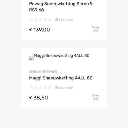
Pewag Sneeuwketting Servo 9
RS9 68
(0 reviews)
139,00
Toevoeg
€
SNEEUWKETTINGEN
Maggi Sneeuwketting 4ALL 80
(0 reviews)
38,50
Toevoeg
€