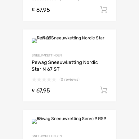
67,95
Toevoeg
€
SNEEUWKETTINGEN
Pewag Sneeuwketting Nordic
Star N 67 ST
(0 reviews)
67,95
Toevoeg
€
SNEEUWKETTINGEN