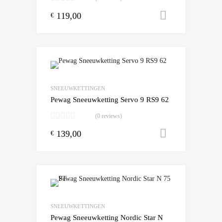
119,00
Toevoegen
€
SNEEUWKETTINGEN
Pewag Sneeuwketting Servo 9 RS9 62
(0 reviews)
139,00
Toevoegen
€
SNEEUWKETTINGEN
Pewag Sneeuwketting Nordic Star N