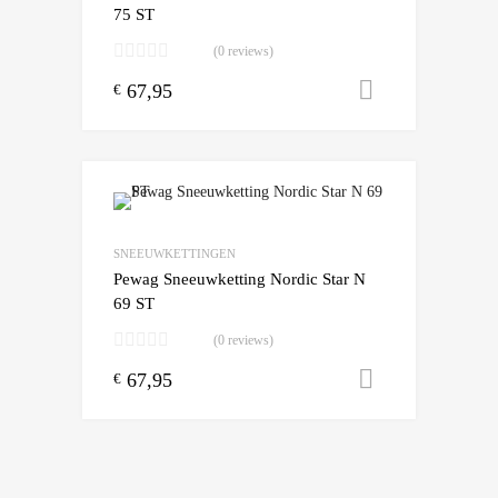
75 ST
(0 reviews)
67,95
Toevoegen
€
SNEEUWKETTINGEN
Pewag Sneeuwketting Nordic Star N
69 ST
(0 reviews)
67,95
Toevoegen
€