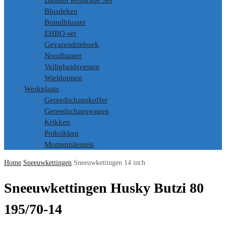
Banden Reparatie Set
Blusdeken
Brandblusser
EHBO-set
Gevarendriehoek
Noodhamer
Veiligheidsvesten
Wieldoppen
Werkplaats
Gereedschapskoffer
Gereedschapswagen
Krikken
Potkrikken
Momentsleutels
Home
Sneeuwkettingen
Sneeuwkettingen 14 inch
Sneeuwkettingen Husky Butzi 80
195/70-14