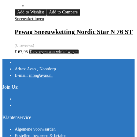
Add to Wishlist
Add to Compare
Sneeuwkettingen
Pewag Sneeuwketting Nordic Star N 76 ST
(0 reviews)
€
67,95
Toevoegen aan winkelwagen
Adres:
Avao , Nootdorp
E-mail:
info@avao.nl
Join Us:
Klantenservice
Algemene voorwaarden
Bestellen, bezorgen & betalen