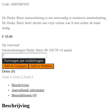
Code:
ef8ff3bb5f92
De Husky Butzi sneeuwketting is een eenvoudig te monteren sneeuwketting.
De Husky Butzi heeft slechts een vrije ruimte van 9 mm achter de band
nodig.
€
59,00
Op voorraad
Sneeuwkettingen Husky Butzi 80 195/70-14 aantal
Toevoegen aan winkelwagen
Add to Compare
Add to Wishlist
Delen (0)
Totaal: 0
Totaal: 0
Totaal: 0
Beschrijving
Aanvullende informatie
Beoordelingen (0)
Beschrijving