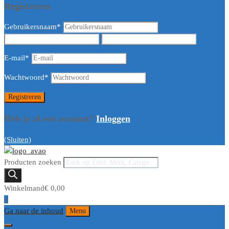
Registreren
Gebruikersnaam
*
E-mail
*
Wachtwoord
*
Heb je al een account?
Inloggen
(Sluiten)
Producten zoeken
Winkelmand
€
0,00
0
Ga naar de inhoud
Menu