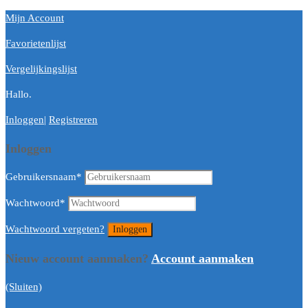
Mijn Account
Favorietenlijst
Vergelijkingslijst
Hallo.
Inloggen
|
Registreren
Inloggen
Gebruikersnaam
*
Wachtwoord
*
Wachtwoord vergeten?
Nieuw account aanmaken?
Account aanmaken
(Sluiten)