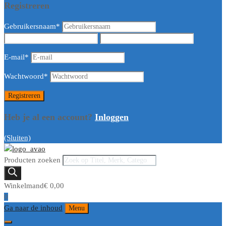
Registreren
Gebruikersnaam
*
E-mail
*
Wachtwoord
*
Heb je al een account?
Inloggen
(Sluiten)
Producten zoeken
Winkelmand
€
0,00
0
Ga naar de inhoud
Menu