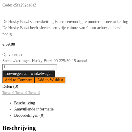
Code:
c5fa292da8a3
De Husky Butzi sneeuwketting is een eenvoudig te monteren sneeuwketting.
De Husky Butzi heeft slechts een vrije ruimte van 9 mm achter de band
nodig.
€
59,00
Op voorraad
Sneeuwkettingen Husky Butzi 90 225/50-15 aantal
Toevoegen aan winkelwagen
Add to Compare
Add to Wishlist
Delen (0)
Totaal: 0
Totaal: 0
Totaal: 0
Beschrijving
Aanvullende informatie
Beoordelingen (0)
Beschrijving