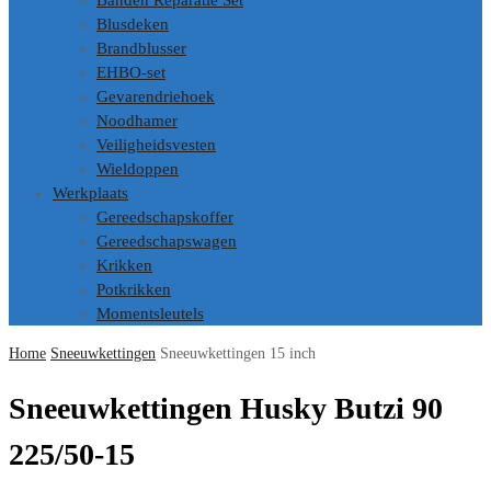
Banden Reparatie Set
Blusdeken
Brandblusser
EHBO-set
Gevarendriehoek
Noodhamer
Veiligheidsvesten
Wieldoppen
Werkplaats
Gereedschapskoffer
Gereedschapswagen
Krikken
Potkrikken
Momentsleutels
Home
Sneeuwkettingen
Sneeuwkettingen 15 inch
Sneeuwkettingen Husky Butzi 90
225/50-15