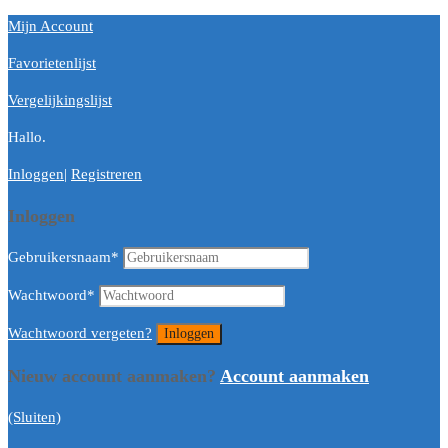
Mijn Account
Favorietenlijst
Vergelijkingslijst
Hallo.
Inloggen
|
Registreren
Inloggen
Gebruikersnaam
*
Wachtwoord
*
Wachtwoord vergeten?
Nieuw account aanmaken?
Account aanmaken
(Sluiten)