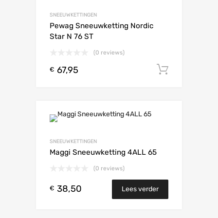
SNEEUWKETTINGEN
Pewag Sneeuwketting Nordic
Star N 76 ST
(0 reviews)
67,95
Toevoeg
€
SNEEUWKETTINGEN
Maggi Sneeuwketting 4ALL 65
(0 reviews)
38,50
€
Lees verder