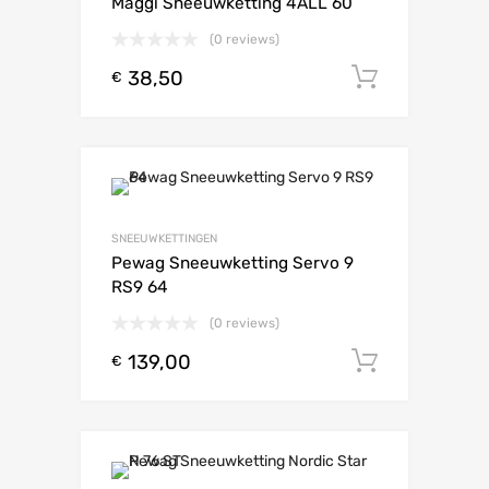
Maggi Sneeuwketting 4ALL 60
(0 reviews)
38,50
Toevoeg
€
SNEEUWKETTINGEN
Pewag Sneeuwketting Servo 9
RS9 64
(0 reviews)
139,00
Toevoeg
€