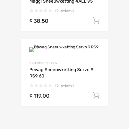
Maggi Sneeuwketting 4ALL 95
(0 reviews)
38,50
Toevoeg
€
SNEEUWKETTINGEN
Pewag Sneeuwketting Servo 9
RS9 60
(0 reviews)
119,00
Toevoeg
€