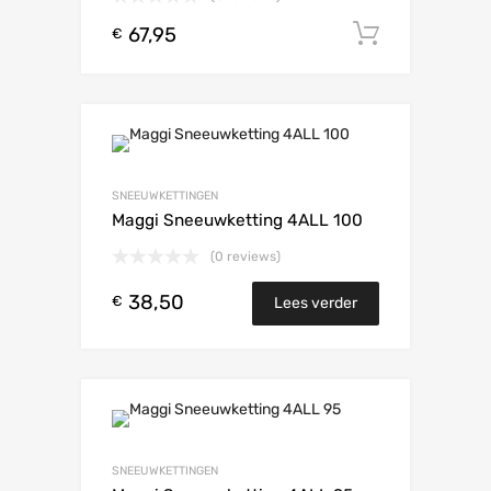
67,95
Toevoeg
€
SNEEUWKETTINGEN
Maggi Sneeuwketting 4ALL 100
(0 reviews)
38,50
€
Lees verder
SNEEUWKETTINGEN