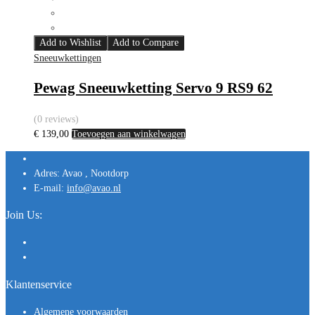
Add to Wishlist
Add to Compare
Sneeuwkettingen
Pewag Sneeuwketting Servo 9 RS9 62
(0 reviews)
€
139,00
Toevoegen aan winkelwagen
Adres:
Avao , Nootdorp
E-mail:
info@avao.nl
Join Us:
Klantenservice
Algemene voorwaarden