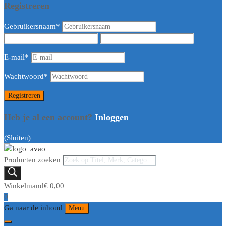
Registreren
Gebruikersnaam
*
E-mail
*
Wachtwoord
*
Heb je al een account?
Inloggen
(Sluiten)
Producten zoeken
Winkelmand
€
0,00
0
Ga naar de inhoud
Menu