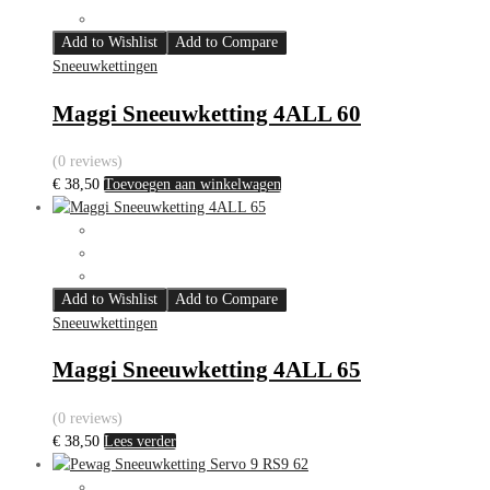
Add to Wishlist
Add to Compare
Sneeuwkettingen
Maggi Sneeuwketting 4ALL 60
(0 reviews)
€
38,50
Toevoegen aan winkelwagen
Add to Wishlist
Add to Compare
Sneeuwkettingen
Maggi Sneeuwketting 4ALL 65
(0 reviews)
€
38,50
Lees verder