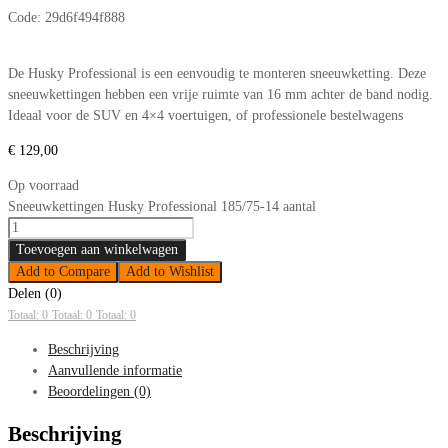
Code:
29d6f494f888
De Husky Professional is een eenvoudig te monteren sneeuwketting. Deze
sneeuwkettingen hebben een vrije ruimte van 16 mm achter de band nodig.
Ideaal voor de SUV en 4×4 voertuigen, of professionele bestelwagens
€
129,00
Op voorraad
Sneeuwkettingen Husky Professional 185/75-14 aantal
Toevoegen aan winkelwagen
Add to Compare
Add to Wishlist
Delen (0)
Totaal: 0
Totaal: 0
Totaal: 0
Beschrijving
Aanvullende informatie
Beoordelingen (0)
Beschrijving