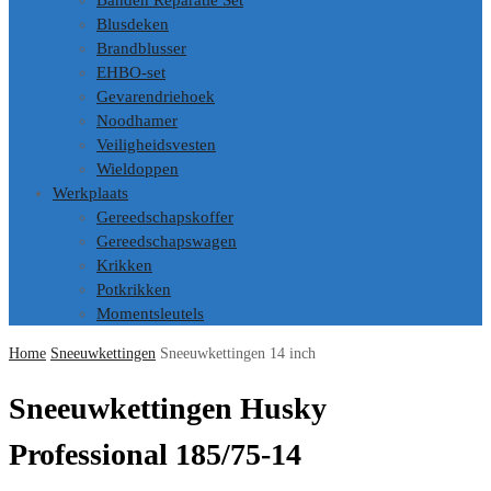
Banden Reparatie Set
Blusdeken
Brandblusser
EHBO-set
Gevarendriehoek
Noodhamer
Veiligheidsvesten
Wieldoppen
Werkplaats
Gereedschapskoffer
Gereedschapswagen
Krikken
Potkrikken
Momentsleutels
Home
Sneeuwkettingen
Sneeuwkettingen 14 inch
Sneeuwkettingen Husky
Professional 185/75-14