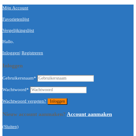
Mijn Account
Favorietenlijst
Vergelijkingslijst
Hallo.
Inloggen
|
Registreren
Inloggen
Gebruikersnaam
*
Wachtwoord
*
Wachtwoord vergeten?
Nieuw account aanmaken?
Account aanmaken
(Sluiten)