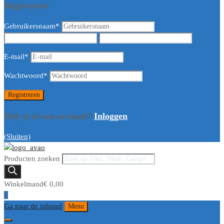
Registreren
Gebruikersnaam
*
E-mail
*
Wachtwoord
*
Heb je al een account?
Inloggen
(Sluiten)
Producten zoeken
Winkelmand
€
0,00
0
Ga naar de inhoud
Menu