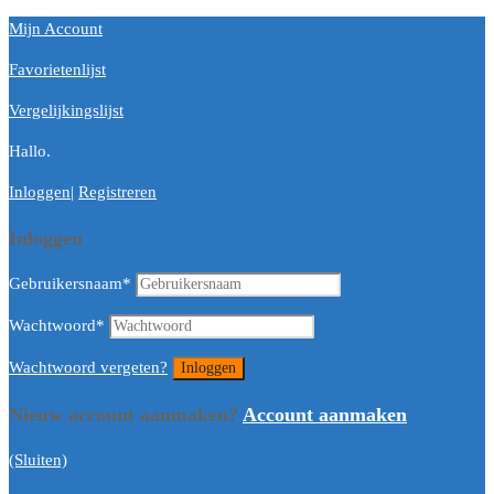
Mijn Account
Favorietenlijst
Vergelijkingslijst
Hallo.
Inloggen
|
Registreren
Inloggen
Gebruikersnaam
*
Wachtwoord
*
Wachtwoord vergeten?
Nieuw account aanmaken?
Account aanmaken
(Sluiten)