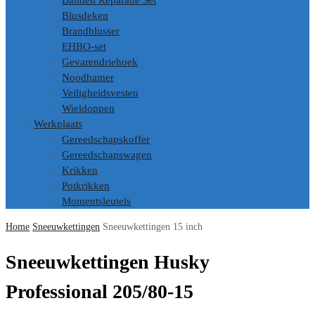
Banden Reparatie Set
Blusdeken
Brandblusser
EHBO-set
Gevarendriehoek
Noodhamer
Veiligheidsvesten
Wieldoppen
Werkplaats
Gereedschapskoffer
Gereedschapswagen
Krikken
Potkrikken
Momentsleutels
Home
Sneeuwkettingen
Sneeuwkettingen 15 inch
Sneeuwkettingen Husky
Professional 205/80-15