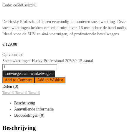
Code:
ce6b01e4cd41
De Husky Professional is een eenvoudig te monteren sneeuwketting. Deze
sneeuwkettingen hebben een vrije ruimte van 16 mm achter de band nodig.
Ideaal voor de SUV en 4×4 voertuigen, of professionele bestelwagens
€
129,00
Op voorraad
Sneeuwkettingen Husky Professional 205/80-15 aantal
Toevoegen aan winkelwagen
Add to Compare
Add to Wishlist
Delen (0)
Totaal: 0
Totaal: 0
Totaal: 0
Beschrijving
Aanvullende informatie
Beoordelingen (0)
Beschrijving