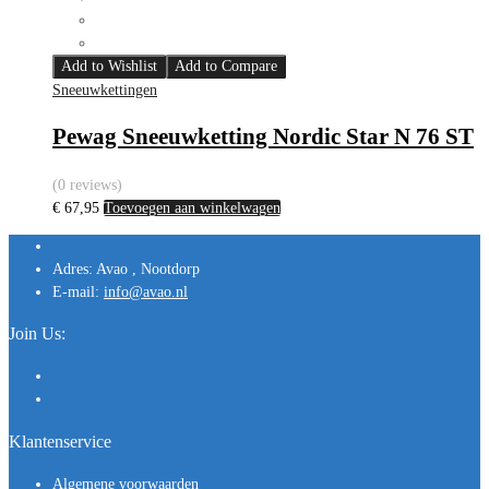
Add to Wishlist
Add to Compare
Sneeuwkettingen
Pewag Sneeuwketting Nordic Star N 76 ST
(0 reviews)
€
67,95
Toevoegen aan winkelwagen
Adres:
Avao , Nootdorp
E-mail:
info@avao.nl
Join Us:
Klantenservice
Algemene voorwaarden