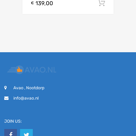
139,00
Toevoeg
€
Avao , Nootdorp
info@avao.nl
JOIN US: