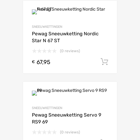
SNEEUWKETTINGEN
Pewag Sneeuwketting Nordic
Star N 67 ST
(0 reviews)
67,95
Toevoeg
€
SNEEUWKETTINGEN
Pewag Sneeuwketting Servo 9
RS9 69
(0 reviews)