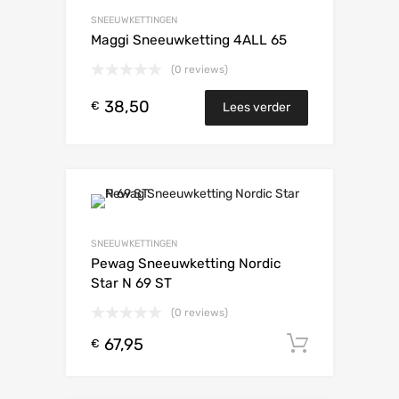
SNEEUWKETTINGEN
Maggi Sneeuwketting 4ALL 65
(0 reviews)
38,50
€
Lees verder
SNEEUWKETTINGEN
Pewag Sneeuwketting Nordic
Star N 69 ST
(0 reviews)
67,95
Toevoeg
€