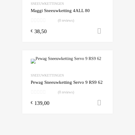
SNEEUWKETTINGEN
Maggi Sneeuwketting 4ALL 80
(0 reviews)
38,50
Toevoegen
€
Add to Wishlist
Add to Compare
SNEEUWKETTINGEN
Pewag Sneeuwketting Servo 9 RS9 62
(0 reviews)
139,00
Toevoegen
€