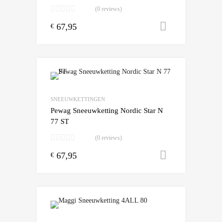
(0 reviews)
67,95
Toevoegen
€
Add to Wishlist
Add to Compare
SNEEUWKETTINGEN
Pewag Sneeuwketting Nordic Star N
77 ST
(0 reviews)
67,95
Toevoegen
€
Add to Wishlist
Add to Compare