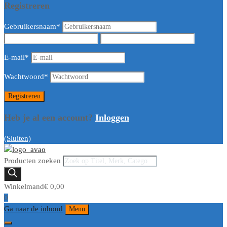
Registreren
Gebruikersnaam
*
E-mail
*
Wachtwoord
*
Heb je al een account?
Inloggen
(Sluiten)
Producten zoeken
Winkelmand
€
0,00
0
Ga naar de inhoud
Menu