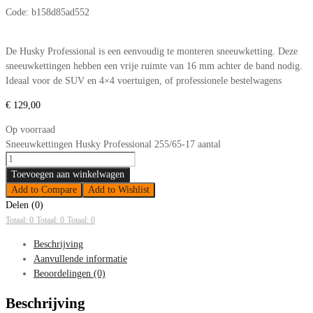
Code:
b158d85ad552
De Husky Professional is een eenvoudig te monteren sneeuwketting. Deze
sneeuwkettingen hebben een vrije ruimte van 16 mm achter de band nodig.
Ideaal voor de SUV en 4×4 voertuigen, of professionele bestelwagens
€
129,00
Op voorraad
Sneeuwkettingen Husky Professional 255/65-17 aantal
Toevoegen aan winkelwagen
Add to Compare
Add to Wishlist
Delen (0)
Totaal: 0
Totaal: 0
Totaal: 0
Beschrijving
Aanvullende informatie
Beoordelingen (0)
Beschrijving