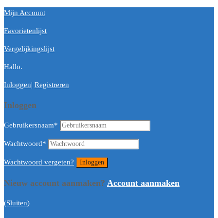
Mijn Account
Favorietenlijst
Vergelijkingslijst
Hallo.
Inloggen
|
Registreren
Inloggen
Gebruikersnaam
*
Wachtwoord
*
Wachtwoord vergeten?
Nieuw account aanmaken?
Account aanmaken
(Sluiten)