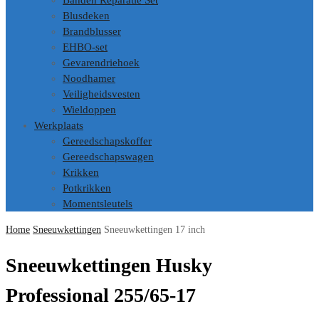
Banden Reparatie Set
Blusdeken
Brandblusser
EHBO-set
Gevarendriehoek
Noodhamer
Veiligheidsvesten
Wieldoppen
Werkplaats
Gereedschapskoffer
Gereedschapswagen
Krikken
Potkrikken
Momentsleutels
Home
Sneeuwkettingen
Sneeuwkettingen 17 inch
Sneeuwkettingen Husky
Professional 255/65-17