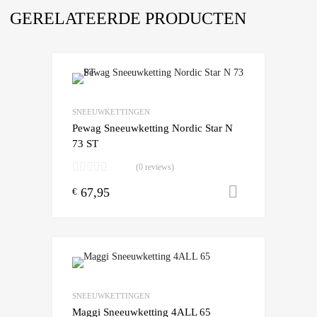
GERELATEERDE PRODUCTEN
Add to Wishlist
Add to Compare
SNEEUWKETTINGEN
Pewag Sneeuwketting Nordic Star N
73 ST
(0 reviews)
67,95
Toevoegen
€
Add to Wishlist
Add to Compare
SNEEUWKETTINGEN
Maggi Sneeuwketting 4ALL 65