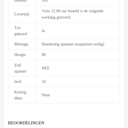
Breedte
185
Vóór 12:00 uur besteld is de volgende
Levertijd
werkdag geleverd.
Tuv
Ja
gekeurd
Montage
Handmatig spannen (naspannen nodig)
Hoogte
80
Zelf
NEE
spanner
Inch
16
Ketting
9mm
dikte
BEOORDELINGEN