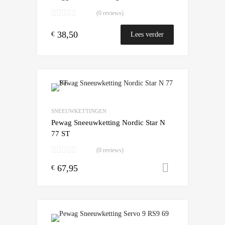
(0 reviews)
38,50
€
Lees verder
Add to Wishlist
Add to Compare
SNEEUWKETTINGEN
Pewag Sneeuwketting Nordic Star N
77 ST
(0 reviews)
67,95
Toevoegen
€
Add to Wishlist