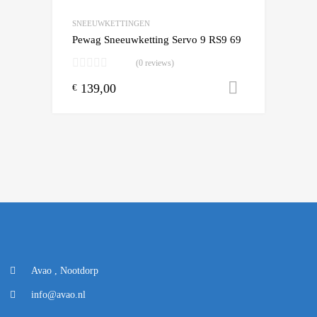
Add to Compare
SNEEUWKETTINGEN
Pewag Sneeuwketting Servo 9 RS9 69
(0 reviews)
139,00
Toevoegen
€
Avao , Nootdorp
info@avao.nl