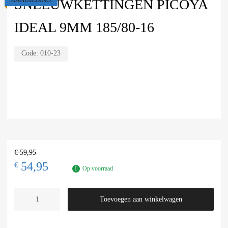
SNEEUWKETTINGEN PICOYA
IDEAL 9MM 185/80-16
Code:
010-23
€
59,95
54,95
€
Op voorraad
Toevoegen aan winkelwagen