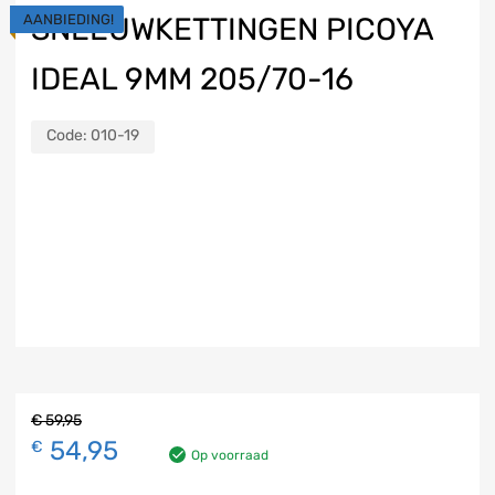
AANBIEDING!
SNEEUWKETTINGEN PICOYA
IDEAL 9MM 205/70-16
Code:
010-19
€
59,95
54,95
€
Op voorraad