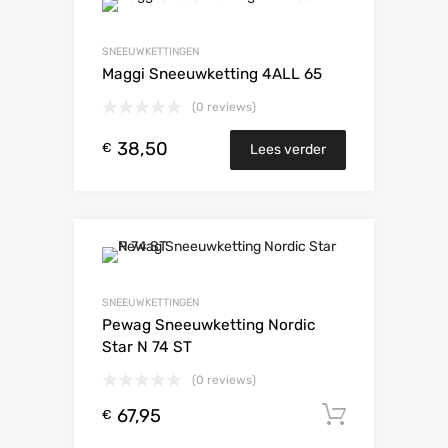
SNEEUWKETTINGEN
Maggi Sneeuwketting 4ALL 65
(0 reviews)
38,50
€
Lees verder
SNEEUWKETTINGEN
Pewag Sneeuwketting Nordic
Star N 74 ST
(0 reviews)
67,95
Toevoeg
€