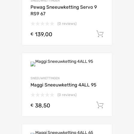
SNEEUWKETTINGEN
Pewag Sneeuwketting Servo 9
RS9 67
(0 reviews)
139,00
Toevoeg
€
SNEEUWKETTINGEN
Maggi Sneeuwketting 4ALL 95
(0 reviews)
38,50
Toevoeg
€