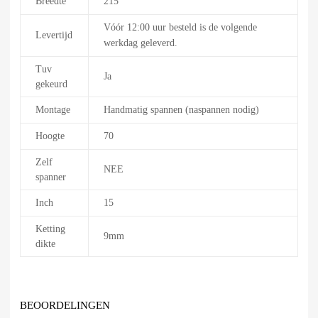
Breedte
215
Vóór 12:00 uur besteld is de volgende
Levertijd
werkdag geleverd.
Tuv
Ja
gekeurd
Montage
Handmatig spannen (naspannen nodig)
Hoogte
70
Zelf
NEE
spanner
Inch
15
Ketting
9mm
dikte
BEOORDELINGEN