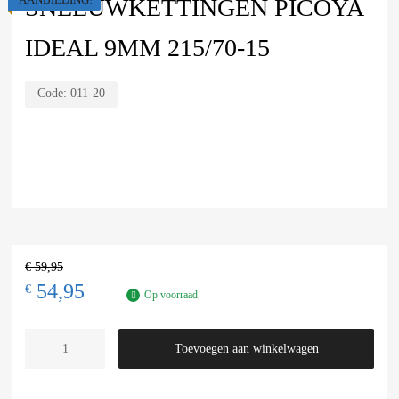
SNEEUWKETTINGEN PICOYA
IDEAL 9MM 215/70-15
Code:
011-20
€
59,95
54,95
€
Op voorraad
Toevoegen aan winkelwagen