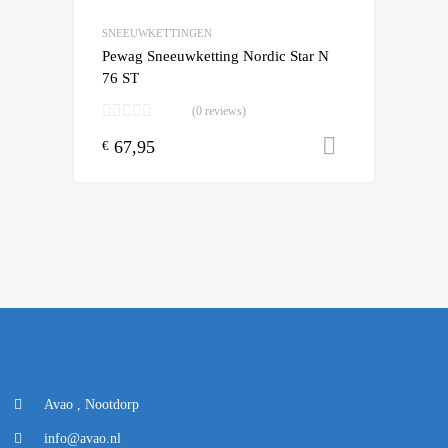
Add to Compare
SNEEUWKETTINGEN
Pewag Sneeuwketting Nordic Star N
76 ST
(0 reviews)
67,95
Toevoegen
€
Avao , Nootdorp
info@avao.nl