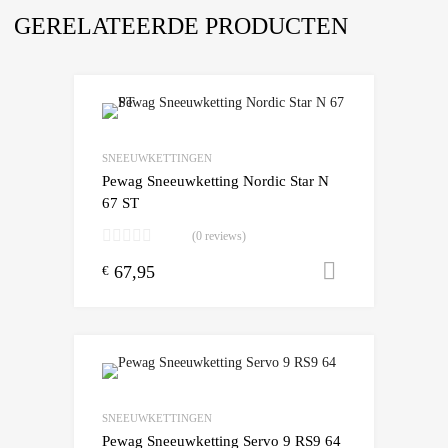
GERELATEERDE PRODUCTEN
Add to Wishlist
Add to Compare
SNEEUWKETTINGEN
Pewag Sneeuwketting Nordic Star N
67 ST
(0 reviews)
67,95
Toevoegen
€
Add to Wishlist
Add to Compare
SNEEUWKETTINGEN
Pewag Sneeuwketting Servo 9 RS9 64