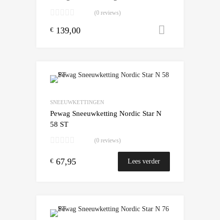
(0 reviews)
139,00
Toevoegen
€
Add to Wishlist
Add to Compare
SNEEUWKETTINGEN
Pewag Sneeuwketting Nordic Star N
58 ST
(0 reviews)
67,95
€
Lees verder
Add to Wishlist