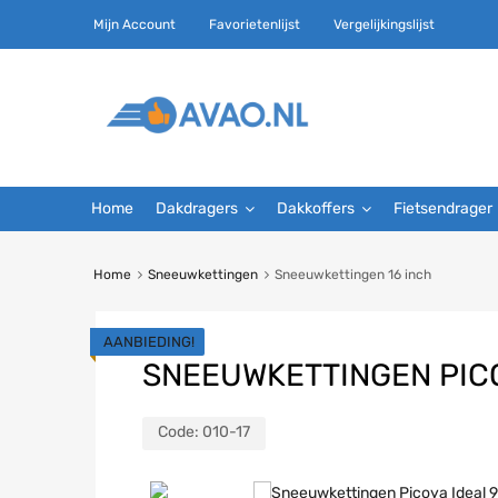
Mijn Account
Favorietenlijst
Vergelijkingslijst
Home
Dakdragers
Dakkoffers
Fietsendrager
Home
Sneeuwkettingen
Sneeuwkettingen 16 inch
AANBIEDING!
SNEEUWKETTINGEN PICO
Code:
010-17