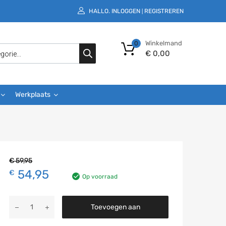
HALLO.
INLOGGEN
REGISTREREN
|
Winkelmand
0
€
0,00
Werkplaats
€
59,95
54,95
€
Op voorraad
Toevoegen aan