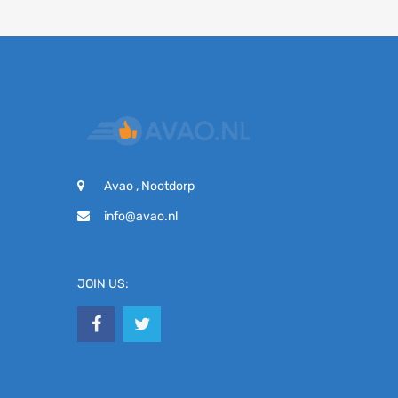
Avao , Nootdorp
info@avao.nl
JOIN US: