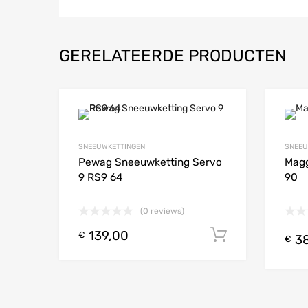
GERELATEERDE PRODUCTEN
Add to Wishlist
SNEEUWKETTINGEN
SNEEU
Add to
Pewag Sneeuwketting Servo
Magg
9 RS9 64
90
(0 reviews)
139,00
Toevoegen
€
38
€