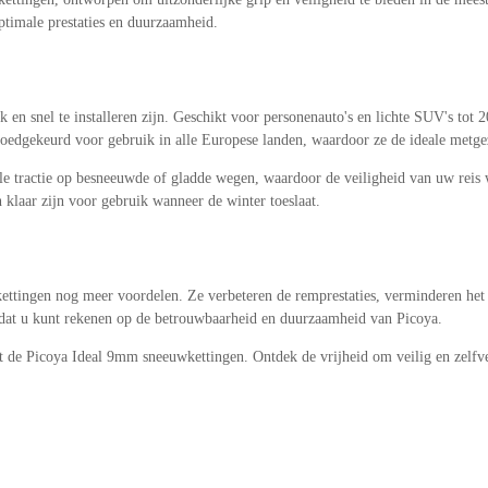
timale prestaties en duurzaamheid.
n snel te installeren zijn. Geschikt voor personenauto's en lichte SUV's tot 20
dgekeurd voor gebruik in alle Europese landen, waardoor ze de ideale metgeze
 tractie op besneeuwde of gladde wegen, waardoor de veiligheid van uw reis 
 klaar zijn voor gebruik wanneer de winter toeslaat.
tingen nog meer voordelen. Ze verbeteren de remprestaties, verminderen het ri
 dat u kunt rekenen op de betrouwbaarheid en duurzaamheid van Picoya.
t de Picoya Ideal 9mm sneeuwkettingen. Ontdek de vrijheid om veilig en zelfve