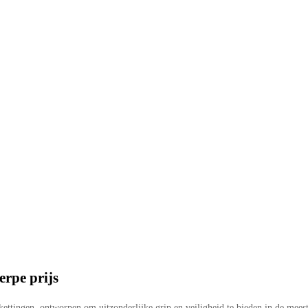
rpe prijs
ttingen, ontworpen om uitzonderlijke grip en veiligheid te bieden in de mees