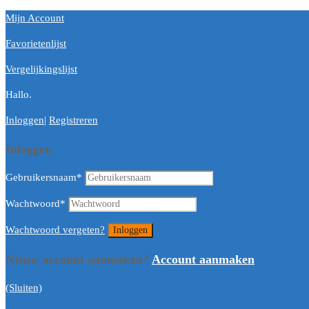
Mijn Account
Favorietenlijst
Vergelijkingslijst
Hallo.
Inloggen
|
Registreren
Inloggen
Gebruikersnaam
*
Wachtwoord
*
Wachtwoord vergeten?
Nieuw account aanmaken?
Account aanmaken
(Sluiten)