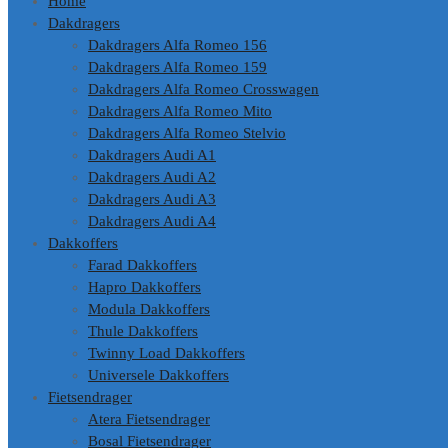
Home
inhoud
Dakdragers
Dakdragers Alfa Romeo 156
Dakdragers Alfa Romeo 159
Dakdragers Alfa Romeo Crosswagen
Dakdragers Alfa Romeo Mito
Dakdragers Alfa Romeo Stelvio
Dakdragers Audi A1
Dakdragers Audi A2
Dakdragers Audi A3
Dakdragers Audi A4
Dakkoffers
Farad Dakkoffers
Hapro Dakkoffers
Modula Dakkoffers
Thule Dakkoffers
Twinny Load Dakkoffers
Universele Dakkoffers
Fietsendrager
Atera Fietsendrager
Bosal Fietsendrager