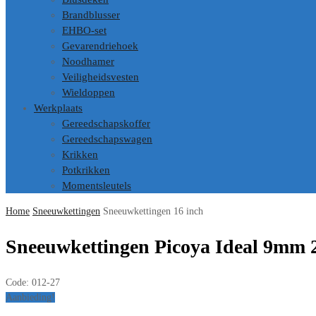
Brandblusser
EHBO-set
Gevarendriehoek
Noodhamer
Veiligheidsvesten
Wieldoppen
Werkplaats
Gereedschapskoffer
Gereedschapswagen
Krikken
Potkrikken
Momentsleutels
Home
Sneeuwkettingen
Sneeuwkettingen 16 inch
Sneeuwkettingen Picoya Ideal 9mm 
Code:
012-27
Aanbieding!