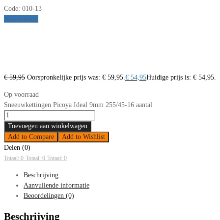
Code:
010-13
Aanbieding!
€
59,95
Oorspronkelijke prijs was: € 59,95.
€
54,95
Huidige prijs is: € 54,95.
Op voorraad
Sneeuwkettingen Picoya Ideal 9mm 255/45-16 aantal
Toevoegen aan winkelwagen
Add to Compare
Add to Wishlist
Delen (0)
Totaal: 0
Totaal: 0
Totaal: 0
Beschrijving
Aanvullende informatie
Beoordelingen (0)
Beschrijving