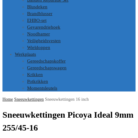
Banden Reparatie Set
Blusdeken
Brandblusser
EHBO-set
Gevarendriehoek
Noodhamer
Veiligheidsvesten
Wieldoppen
Werkplaats
Gereedschapskoffer
Gereedschapswagen
Krikken
Potkrikken
Momentsleutels
Home
Sneeuwkettingen
Sneeuwkettingen 16 inch
Sneeuwkettingen Picoya Ideal 9mm
255/45-16