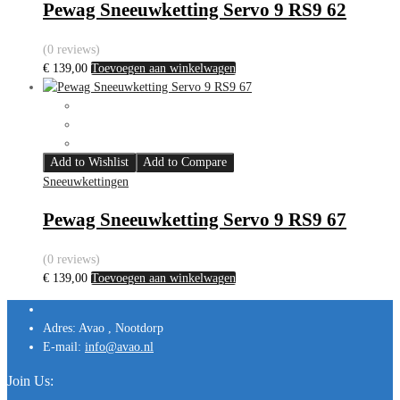
Pewag Sneeuwketting Servo 9 RS9 62
(0 reviews)
€
139,00
Toevoegen aan winkelwagen
Add to Wishlist
Add to Compare
Sneeuwkettingen
Pewag Sneeuwketting Servo 9 RS9 67
(0 reviews)
€
139,00
Toevoegen aan winkelwagen
Adres:
Avao , Nootdorp
E-mail:
info@avao.nl
Join Us: