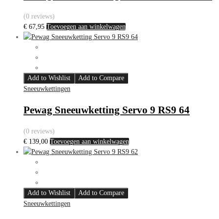
(0 reviews)
€
67,95
Toevoegen aan winkelwagen
Add to Wishlist
Add to Compare
Sneeuwkettingen
Pewag Sneeuwketting Servo 9 RS9 64
(0 reviews)
€
139,00
Toevoegen aan winkelwagen
Add to Wishlist
Add to Compare
Sneeuwkettingen