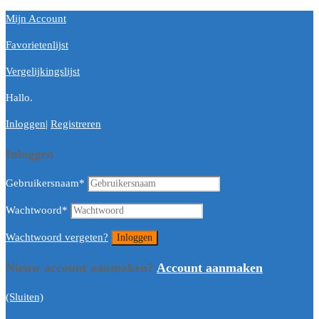
Mijn Account
Favorietenlijst
Vergelijkingslijst
Hallo.
Inloggen
|
Registreren
Inloggen
Gebruikersnaam
*
Wachtwoord
*
Wachtwoord vergeten?
Nieuw account aanmaken?
Account aanmaken
(Sluiten)