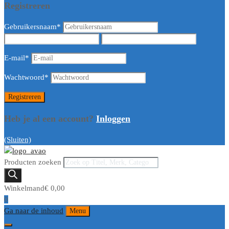
Registreren
Gebruikersnaam
*
E-mail
*
Wachtwoord
*
Heb je al een account?
Inloggen
(Sluiten)
Producten zoeken
Winkelmand
€
0,00
0
Ga naar de inhoud
Menu