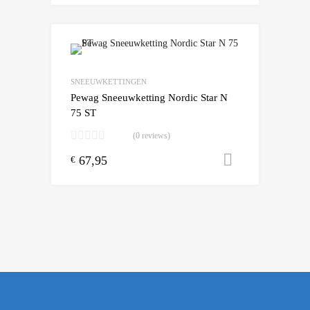
Add to Wishlist
Add to Compare
SNEEUWKETTINGEN
Pewag Sneeuwketting Nordic Star N
75 ST
(0 reviews)
67,95
Toevoegen
€