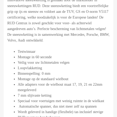
innovatieve sneeuwketting is gemaakt door de marktleider in
sneeuwkettingen RUD. Deze sneeuwketting biedt een voortreffelijke
grip op ijs en sneeuw en voldoet aan de TUV, GS en O-norm V5117
certificering, welke noodzakelijk is voor de Europese landen! De
RUD Centrax is zowel geschikt voor voor- als achterwiel
aangedreven auto’s. Perfecte bescherming van lichtmetalen velgen!
De sneeuwketting is in samenwerking met Mercedes, Porsche, BMW,
Volvo, Audi ontwikkeld.
Testwinnaar
Montage in 60 seconde
Veilig voor uw lichtmetalen velgen
Loopvlakketting
Binnenspelling: 0 mm
Montage op de standaard wielbout
Alle adapters voor de wielbout maat 17, 19, 21 en 22mm
meegeleverd
7 mm slijtvaste ketting
Speciaal voor voertuigen met weinig ruimte in de wielkast
Automatische spanner, dus niet meer zelf na spannen
Wordt geleverd in handige (flexibele) tas inclusief stevige