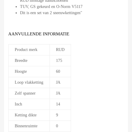
RUD montage handschoenen
TUV, GS gekeurd en O-Norm V5117
Dit is een set van 2 sneeuwkettingen"
AANVULLENDE INFORMATIE
Product merk
RUD
Breedte
175
Hoogte
60
Loop vlakketting
JA
Zelf spanner
JA
Inch
14
Ketting dikte
9
Binnenruimte
0