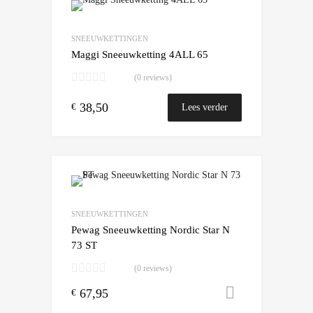
Add to Wishlist
Add to Compare
SNEEUWKETTINGEN
Maggi Sneeuwketting 4ALL 65
(0 reviews)
38,50
€
Lees verder
Add to Wishlist
Add to Compare
SNEEUWKETTINGEN
Pewag Sneeuwketting Nordic Star N
73 ST
(0 reviews)
67,95
Toevoegen
€