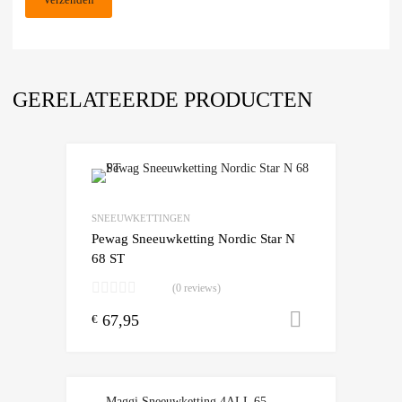
GERELATEERDE PRODUCTEN
Add to Wishlist
Add to Compare
SNEEUWKETTINGEN
Pewag Sneeuwketting Nordic Star N
68 ST
(0 reviews)
67,95
Toevoegen
€