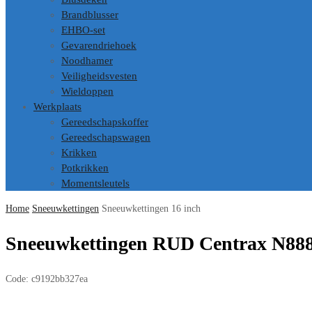
Brandblusser
EHBO-set
Gevarendriehoek
Noodhamer
Veiligheidsvesten
Wieldoppen
Werkplaats
Gereedschapskoffer
Gereedschapswagen
Krikken
Potkrikken
Momentsleutels
Home
Sneeuwkettingen
Sneeuwkettingen 16 inch
Sneeuwkettingen RUD Centrax N888
Code:
c9192bb327ea