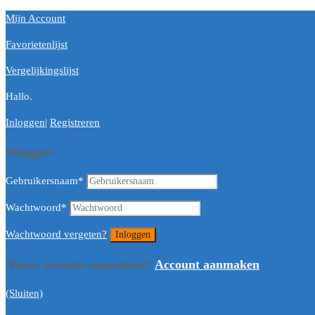
Mijn Account
Favorietenlijst
Vergelijkingslijst
Hallo.
Inloggen
|
Registreren
Inloggen
Gebruikersnaam
*
Wachtwoord
*
Wachtwoord vergeten?
Nieuw account aanmaken?
Account aanmaken
(Sluiten)