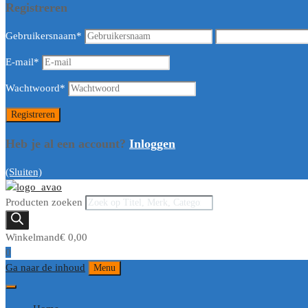
Registreren
Gebruikersnaam
*
E-mail
*
Wachtwoord
*
Heb je al een account?
Inloggen
(Sluiten)
Producten zoeken
Winkelmand
€
0,00
0
Ga naar de inhoud
Menu