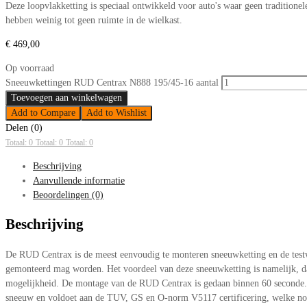
Deze loopvlakketting is speciaal ontwikkeld voor auto's waar geen tradition
hebben weinig tot geen ruimte in de wielkast.
€
469,00
Op voorraad
Sneeuwkettingen RUD Centrax N888 195/45-16 aantal
Toevoegen aan winkelwagen
Add to Compare
Add to Wishlist
Delen (0)
Totaal: 0
Totaal: 0
Totaal: 0
Beschrijving
Aanvullende informatie
Beoordelingen (0)
Beschrijving
De RUD Centrax is de meest eenvoudig te monteren sneeuwketting en de testwi
gemonteerd mag worden. Het voordeel van deze sneeuwketting is namelijk, dat
mogelijkheid. De montage van de RUD Centrax is gedaan binnen 60 seconde. D
sneeuw en voldoet aan de TUV, GS en O-norm V5117 certificering, welke nood