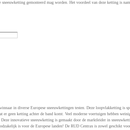
ele sneeuwketting gemonteerd mag worden. Het voordeel van deze ketting is nam
nnaar in diverse Europese sneeuwkettingen testen. Deze loopvlakketting is spe
 er geen ketting achter de band komt. Veel moderne voertuigen hebben weinig t
eze innovatieve sneeuwketting is gemaakt door de marktleider in sneeuwkettin
zakelijk is voor de Europese landen! De RUD Centrax is zowel geschikt voor 