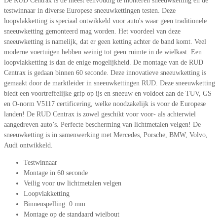
De RUD Centrax is de meest eenvoudig te monteren sneeuwketting en de
testwinnaar in diverse Europese sneeuwkettingen testen. Deze
loopvlakketting is speciaal ontwikkeld voor auto's waar geen traditionele
sneeuwketting gemonteerd mag worden. Het voordeel van deze
sneeuwketting is namelijk, dat er geen ketting achter de band komt. Veel
moderne voertuigen hebben weinig tot geen ruimte in de wielkast. Een
loopvlakketting is dan de enige mogelijkheid. De montage van de RUD
Centrax is gedaan binnen 60 seconde. Deze innovatieve sneeuwketting is
gemaakt door de marktleider in sneeuwkettingen RUD. Deze sneeuwketting
biedt een voortreffelijke grip op ijs en sneeuw en voldoet aan de TUV, GS
en O-norm V5117 certificering, welke noodzakelijk is voor de Europese
landen! De RUD Centrax is zowel geschikt voor voor- als achterwiel
aangedreven auto’s. Perfecte bescherming van lichtmetalen velgen! De
sneeuwketting is in samenwerking met Mercedes, Porsche, BMW, Volvo,
Audi ontwikkeld.
Testwinnaar
Montage in 60 seconde
Veilig voor uw lichtmetalen velgen
Loopvlakketting
Binnenspelling: 0 mm
Montage op de standaard wielbout