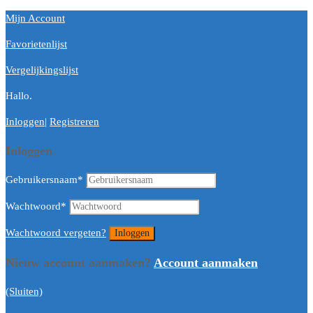
Mijn Account
Favorietenlijst
Vergelijkingslijst
Hallo.
Inloggen
|
Registreren
Inloggen
Gebruikersnaam
*
Wachtwoord
*
Wachtwoord vergeten?
Nieuw account aanmaken?
Account aanmaken
(Sluiten)