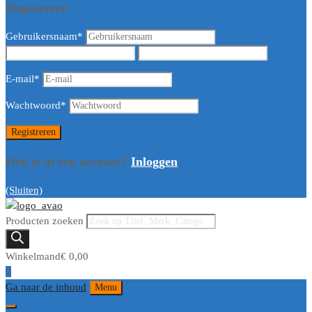
Registreren
Gebruikersnaam
*
E-mail
*
Wachtwoord
*
Heb je al een account?
Inloggen
(Sluiten)
Producten zoeken
Winkelmand
€
0,00
0
Ga naar de inhoud
Menu