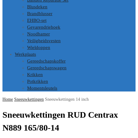
Banden Reparatie Set
Blusdeken
Brandblusser
EHBO-set
Gevarendriehoek
Noodhamer
Veiligheidsvesten
Wieldoppen
Werkplaats
Gereedschapskoffer
Gereedschapswagen
Krikken
Potkrikken
Momentsleutels
Home
Sneeuwkettingen
Sneeuwkettingen 14 inch
Sneeuwkettingen RUD Centrax
N889 165/80-14