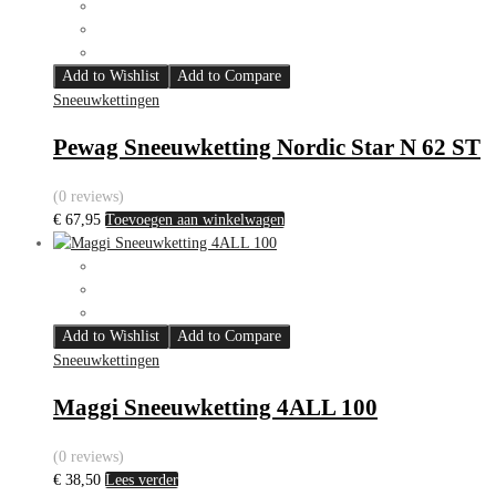
Add to Wishlist
Add to Compare
Sneeuwkettingen
Pewag Sneeuwketting Nordic Star N 62 ST
(0 reviews)
€
67,95
Toevoegen aan winkelwagen
Add to Wishlist
Add to Compare
Sneeuwkettingen
Maggi Sneeuwketting 4ALL 100
(0 reviews)
€
38,50
Lees verder