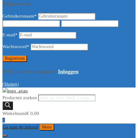
Registreren
Gebruikersnaam
*
E-mail
*
Wachtwoord
*
Heb je al een account?
Inloggen
(Sluiten)
Producten zoeken
Winkelmand
€
0,00
0
Ga naar de inhoud
Menu