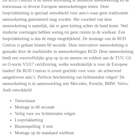
De RUD Centrax is de meest eenvoudig te monteren sneeuwketting en de
testwinnaar in diverse Europese sneeuwkettingen testen. Deze
loopvlakketting is speciaal ontwikkeld voor auto's waar geen traditionele
sneeuwketting gemonteerd mag worden. Het voordeel van deze
sneeuwketting is namelijk, dat er geen ketting achter de band komt. Veel
moderne voertuigen hebben weinig tot geen ruimte in de wielkast. Een
loopvlakketting is dan de enige mogelijkheid. De montage van de RUD
Centrax is gedaan binnen 60 seconde. Deze innovatieve sneeuwketting is
gemaakt door de marktleider in sneeuwkettingen RUD. Deze sneeuwketting
biedt een voortreffelijke grip op ijs en sneeuw en voldoet aan de TUV, GS
en O-norm V5117 certificering, welke noodzakelijk is voor de Europese
landen! De RUD Centrax is zowel geschikt voor voor- als achterwiel
aangedreven auto’s. Perfecte bescherming van lichtmetalen velgen! De
sneeuwketting is in samenwerking met Mercedes, Porsche, BMW, Volvo,
Audi ontwikkeld.
Testwinnaar
Montage in 60 seconde
Veilig voor uw lichtmetalen velgen
Loopvlakketting
Binnenspelling: 0 mm
Montage op de standaard wielbout