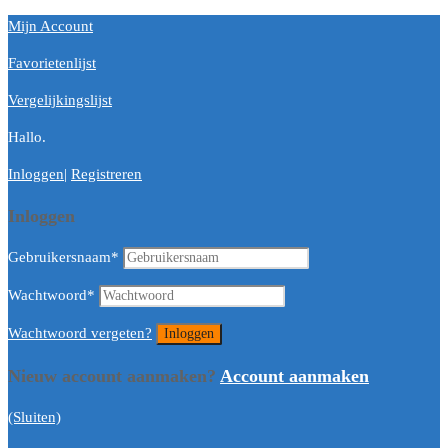
Mijn Account
Favorietenlijst
Vergelijkingslijst
Hallo.
Inloggen
|
Registreren
Inloggen
Gebruikersnaam
*
Wachtwoord
*
Wachtwoord vergeten?
Nieuw account aanmaken?
Account aanmaken
(Sluiten)