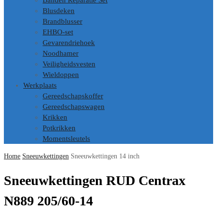
Banden Reparatie Set
Blusdeken
Brandblusser
EHBO-set
Gevarendriehoek
Noodhamer
Veiligheidsvesten
Wieldoppen
Werkplaats
Gereedschapskoffer
Gereedschapswagen
Krikken
Potkrikken
Momentsleutels
Home
Sneeuwkettingen
Sneeuwkettingen 14 inch
Sneeuwkettingen RUD Centrax
N889 205/60-14