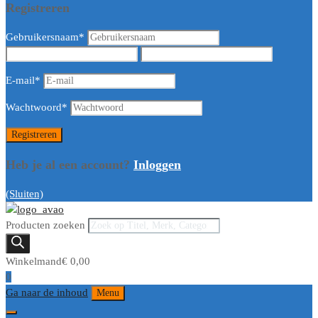
Registreren
Gebruikersnaam
*
E-mail
*
Wachtwoord
*
Heb je al een account?
Inloggen
(Sluiten)
Producten zoeken
Winkelmand
€
0,00
0
Ga naar de inhoud
Menu