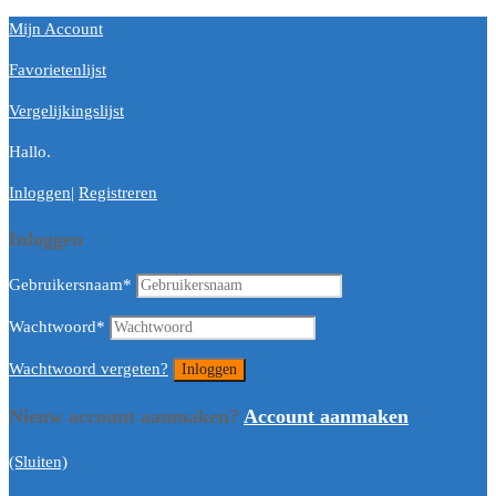
Mijn Account
Favorietenlijst
Vergelijkingslijst
Hallo.
Inloggen
|
Registreren
Inloggen
Gebruikersnaam
*
Wachtwoord
*
Wachtwoord vergeten?
Nieuw account aanmaken?
Account aanmaken
(Sluiten)