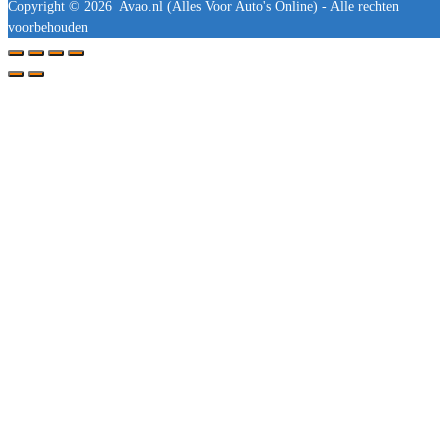
Copyright ©
2026
Avao.nl (Alles Voor Auto's Online) - Alle rechten
voorbehouden