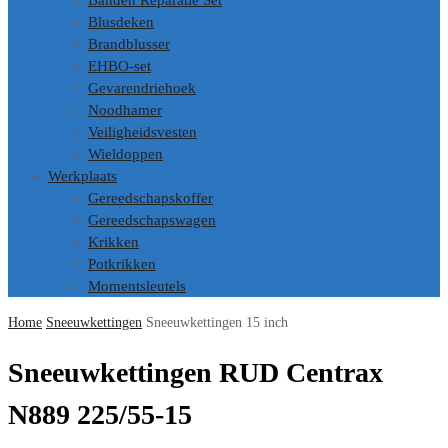
Banden Reparatie Set
Blusdeken
Brandblusser
EHBO-set
Gevarendriehoek
Noodhamer
Veiligheidsvesten
Wieldoppen
Werkplaats
Gereedschapskoffer
Gereedschapswagen
Krikken
Potkrikken
Momentsleutels
Home
Sneeuwkettingen
Sneeuwkettingen 15 inch
Sneeuwkettingen RUD Centrax
N889 225/55-15