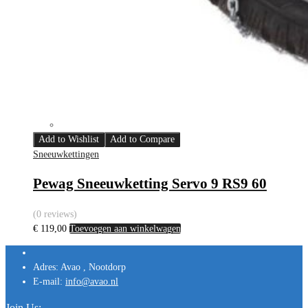
Add to Wishlist
Add to Compare
Sneeuwkettingen
Pewag Sneeuwketting Servo 9 RS9 60
(0 reviews)
€
119,00
Toevoegen aan winkelwagen
Adres:
Avao , Nootdorp
E-mail:
info@avao.nl
Join Us: