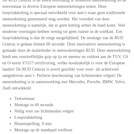
De RUD Centrax is de meest eenvoudig te monteren sneeuwketting en de
testwinnaar in diverse Europese sneeuwkettingen testen. Deze
loopvlakketting is speciaal ontwikkeld voor auto's waar geen traditionele
sneeuwketting gemonteerd mag worden. Het voordeel van deze
sneeuwketting is namelijk, dat er geen ketting achter de band komt. Veel
moderne voertuigen hebben weinig tot geen ruimte in de wielkast. Een
loopvlakketting is dan de enige mogelijkheid. De montage van de RUD
Centrax is gedaan binnen 60 seconde. Deze innovatieve sneeuwketting is
gemaakt door de marktleider in sneeuwkettingen RUD. Deze sneeuwketting
biedt een voortreffelijke grip op ijs en sneeuw en voldoet aan de TUV, GS
en O-norm V5117 certificering, welke noodzakelijk is voor de Europese
landen! De RUD Centrax is zowel geschikt voor voor- als achterwiel
aangedreven auto’s. Perfecte bescherming van lichtmetalen velgen! De
sneeuwketting is in samenwerking met Mercedes, Porsche, BMW, Volvo,
Audi ontwikkeld.
Testwinnaar
Montage in 60 seconde
Veilig voor uw lichtmetalen velgen
Loopvlakketting
Binnenspelling: 0 mm
Montage op de standaard wielbout