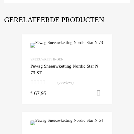
GERELATEERDE PRODUCTEN
Add to Wishlist
Add to Compare
SNEEUWKETTINGEN
Pewag Sneeuwketting Nordic Star N
73 ST
(0 reviews)
67,95
Toevoegen
€
Add to Wishlist
Add to Compare