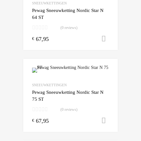
SNEEUWKETTINGEN
Pewag Sneeuwketting Nordic Star N
64 ST
(0 reviews)
67,95
Toevoegen
€
Add to Wishlist
Add to Compare
SNEEUWKETTINGEN
Pewag Sneeuwketting Nordic Star N
75 ST
(0 reviews)
67,95
Toevoegen
€