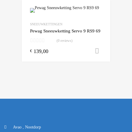
Add to Wishlist
Add to Compare
SNEEUWKETTINGEN
Pewag Sneeuwketting Servo 9 RS9 69
(0 reviews)
139,00
Toevoegen
€
Avao , Nootdorp