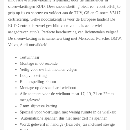
innovatieve sneeuwketting is gemaakt door de marktleider in
sneeuwkettingen RUD. Deze sneeuwketting biedt een voortreffelijke
grip op ijs en sneeuw en voldoet aan de TUV, GS en O-norm V5117
certificering, welke noodzakelijk is voor de Europese landen! De
RUD Centrax is zowel geschikt voor voor- als achterwiel
aangedreven auto’s. Perfecte bescherming van lichtmetalen velgen!
De sneeuwketting is in samenwerking met Mercedes, Porsche, BMW,
Volvo, Audi ontwikkeld.
Testwinnaar
Montage in 60 seconde
Veilig voor uw lichtmetalen velgen
Loopvlakketting
Binnenspelling: 0 mm
Montage op de standaard wielbout
Alle adapters voor de wielbout maat 17, 19, 21 en 22mm
meegeleverd
7 mm slijtvaste ketting
Speciaal voor voertuigen met weinig ruimte in de wielkast
Automatische spanner, dus niet meer zelf na spannen
Wordt geleverd in handige (flexibele) tas inclusief stevige