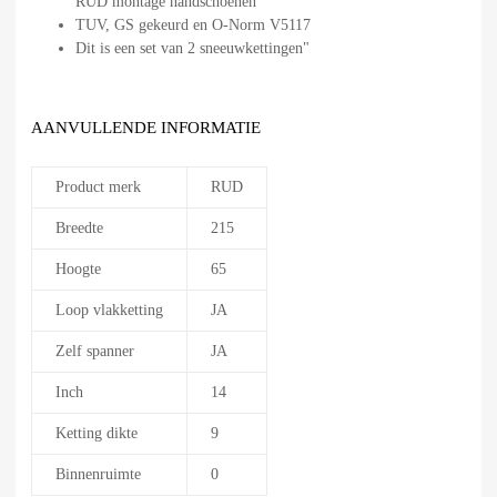
RUD montage handschoenen
TUV, GS gekeurd en O-Norm V5117
Dit is een set van 2 sneeuwkettingen"
AANVULLENDE INFORMATIE
Product merk
RUD
Breedte
215
Hoogte
65
Loop vlakketting
JA
Zelf spanner
JA
Inch
14
Ketting dikte
9
Binnenruimte
0