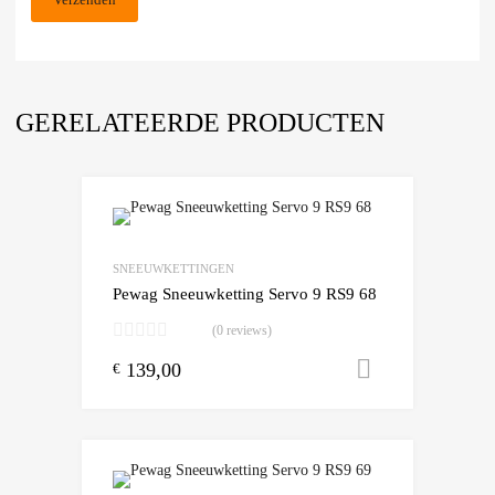
GERELATEERDE PRODUCTEN
Add to Wishlist
Add to Compare
SNEEUWKETTINGEN
Pewag Sneeuwketting Servo 9 RS9 68
(0 reviews)
139,00
Toevoegen
€
Add to Wishlist