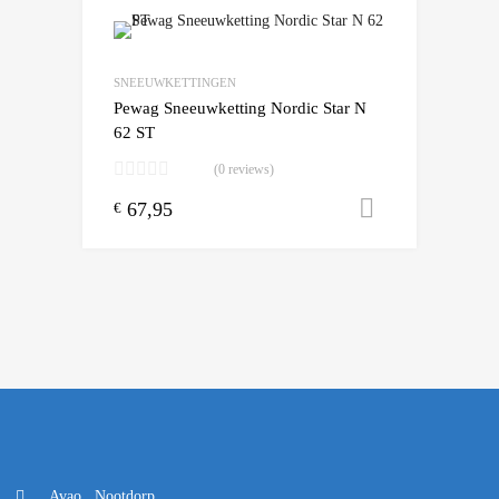
Add to Wishlist
Add to Compare
SNEEUWKETTINGEN
Pewag Sneeuwketting Nordic Star N
62 ST
(0 reviews)
67,95
Toevoegen
€
Avao , Nootdorp