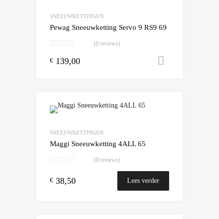
Add to Compare
SNEEUWKETTINGEN
Pewag Sneeuwketting Servo 9 RS9 69
(0 reviews)
139,00
Toevoegen
€
Add to Wishlist
Add to Compare
SNEEUWKETTINGEN
Maggi Sneeuwketting 4ALL 65
(0 reviews)
38,50
€
Lees verder