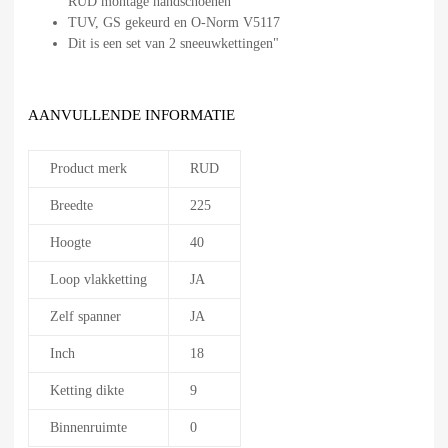
RUD montage handschoenen
TUV, GS gekeurd en O-Norm V5117
Dit is een set van 2 sneeuwkettingen"
AANVULLENDE INFORMATIE
Product merk
RUD
Breedte
225
Hoogte
40
Loop vlakketting
JA
Zelf spanner
JA
Inch
18
Ketting dikte
9
Binnenruimte
0