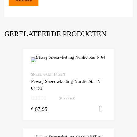
GERELATEERDE PRODUCTEN
Add to Wishlist
Add to Compare
SNEEUWKETTINGEN
Pewag Sneeuwketting Nordic Star N
64 ST
(0 reviews)
67,95
Toevoegen
€