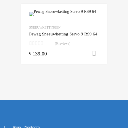
Add to Wishlist
Add to Compare
SNEEUWKETTINGEN
Pewag Sneeuwketting Servo 9 RS9 64
(0 reviews)
139,00
Toevoegen
€
Avao , Nootdorp