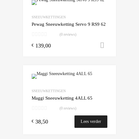
Add to Wishlist
Add to Compare
SNEEUWKETTINGEN
Pewag Sneeuwketting Servo 9 RS9 62
(0 reviews)
139,00
Toevoegen
€
Add to Wishlist
Add to Compare
SNEEUWKETTINGEN
Maggi Sneeuwketting 4ALL 65
(0 reviews)
38,50
€
Lees verder