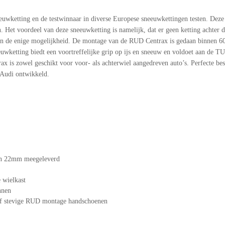
wketting en de testwinnaar in diverse Europese sneeuwkettingen testen. Deze l
 Het voordeel van deze sneeuwketting is namelijk, dat er geen ketting achter
 dan de enige mogelijkheid. De montage van de RUD Centrax is gedaan binnen 6
wketting biedt een voortreffelijke grip op ijs en sneeuw en voldoet aan de 
x is zowel geschikt voor voor- als achterwiel aangedreven auto’s. Perfecte be
Audi ontwikkeld.
 en 22mm meegeleverd
 wielkast
nnen
sief stevige RUD montage handschoenen