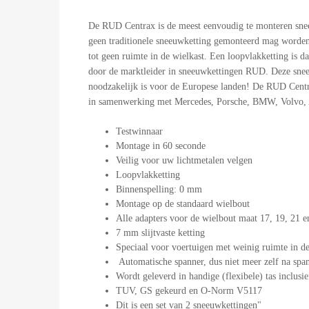
De RUD Centrax is de meest eenvoudig te monteren sneeu
geen traditionele sneeuwketting gemonteerd mag worden.
tot geen ruimte in de wielkast. Een loopvlakketting is
door de marktleider in sneeuwkettingen RUD. Deze sneeu
noodzakelijk is voor de Europese landen! De RUD Centra
in samenwerking met Mercedes, Porsche, BMW, Volvo, 
Testwinnaar
Montage in 60 seconde
Veilig voor uw lichtmetalen velgen
Loopvlakketting
Binnenspelling: 0 mm
Montage op de standaard wielbout
Alle adapters voor de wielbout maat 17, 19, 21
7 mm slijtvaste ketting
Speciaal voor voertuigen met weinig ruimte in de
Automatische spanner, dus niet meer zelf na spa
Wordt geleverd in handige (flexibele) tas inclu
TUV, GS gekeurd en O-Norm V5117
Dit is een set van 2 sneeuwkettingen"