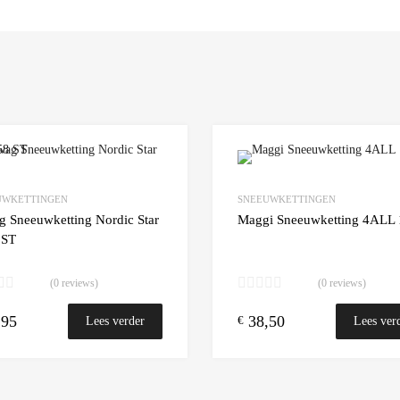
Add to Wishlist
UWKETTINGEN
SNEEUWKETTINGEN
 Compare
Add to Compare
g Sneeuwketting Nordic Star
Maggi Sneeuwketting 4ALL
 ST
(0 reviews)
(0 reviews)
n winkelwagen
,95
38,50
€
Lees verder
Lees ver