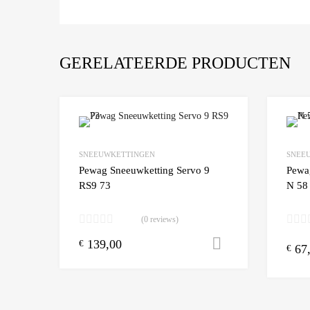
GERELATEERDE PRODUCTEN
Add to Wishlist
SNEEUWKETTINGEN
SNEE
Add to
Pewag Sneeuwketting Servo 9
Pewa
RS9 73
N 58
(0 reviews)
139,00
Toevoegen aa
€
67
€