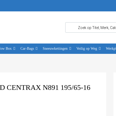
Tow Box
Car-Bags
Sneeuwkettingen
Veilig op Weg
Werkpl
CENTRAX N891 195/65-16