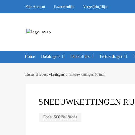
Mijn Account
Favorietenlijst
Vergelijkingslijst
Home
Dakdragers
Dakkoffers
Fietsendrager
Home
Sneeuwkettingen
Sneeuwkettingen 16 inch
SNEEUWKETTINGEN RUD 
Code:
506f8a18fcde