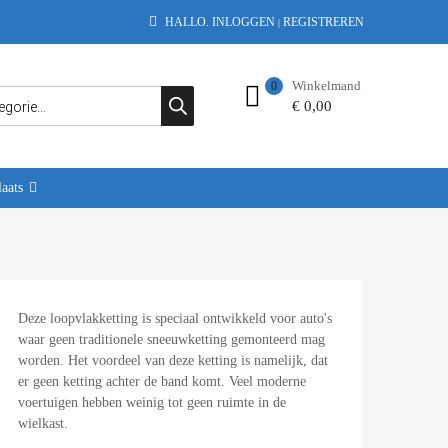
HALLO.
INLOGGEN
REGISTREREN
|
Winkelmand
0
€
0,00
aats
Deze loopvlakketting is speciaal ontwikkeld voor auto's
waar geen traditionele sneeuwketting gemonteerd mag
worden. Het voordeel van deze ketting is namelijk, dat
er geen ketting achter de band komt. Veel moderne
voertuigen hebben weinig tot geen ruimte in de
wielkast.