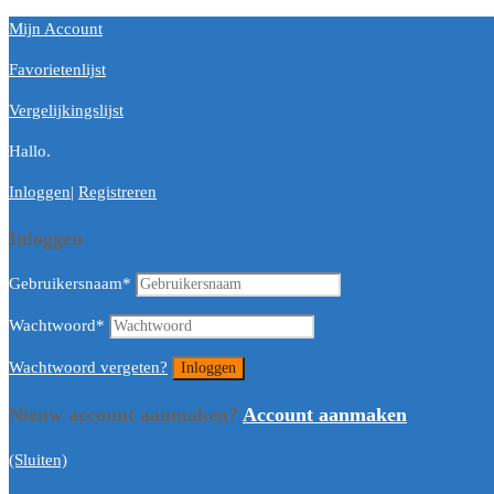
Mijn Account
Favorietenlijst
Vergelijkingslijst
Hallo.
Inloggen
|
Registreren
Inloggen
Gebruikersnaam
*
Wachtwoord
*
Wachtwoord vergeten?
Nieuw account aanmaken?
Account aanmaken
(Sluiten)