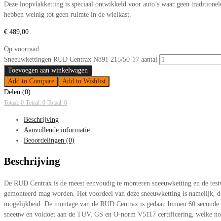
Deze loopvlakketting is speciaal ontwikkeld voor auto’s waar geen tradition
hebben weinig tot geen ruimte in de wielkast.
€
489,00
Op voorraad
Sneeuwkettingen RUD Centrax N891 215/50-17 aantal
Toevoegen aan winkelwagen
Add to Compare
Add to Wishlist
Delen (0)
Totaal: 0
Totaal: 0
Totaal: 0
Beschrijving
Aanvullende informatie
Beoordelingen (0)
Beschrijving
De RUD Centrax is de meest eenvoudig te monteren sneeuwketting en de testwi
gemonteerd mag worden. Het voordeel van deze sneeuwketting is namelijk, dat
mogelijkheid. De montage van de RUD Centrax is gedaan binnen 60 seconde. D
sneeuw en voldoet aan de TUV, GS en O-norm V5117 certificering, welke nood