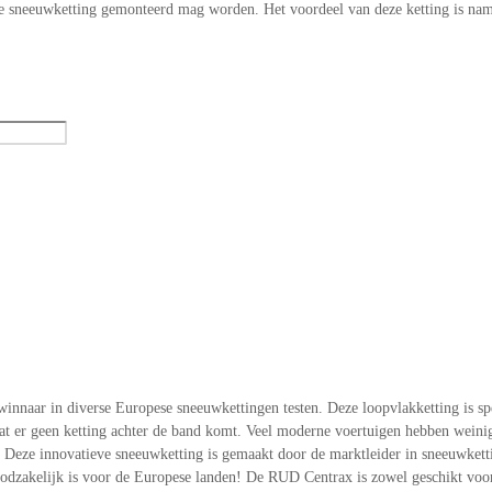
ele sneeuwketting gemonteerd mag worden. Het voordeel van deze ketting is nam
nnaar in diverse Europese sneeuwkettingen testen. Deze loopvlakketting is spe
 er geen ketting achter de band komt. Veel moderne voertuigen hebben weinig t
eze innovatieve sneeuwketting is gemaakt door de marktleider in sneeuwkettin
zakelijk is voor de Europese landen! De RUD Centrax is zowel geschikt voor 