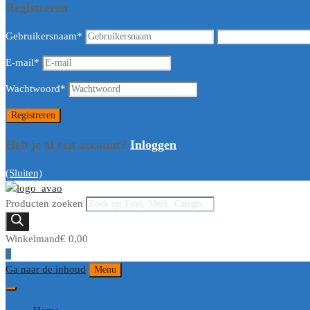
Registreren
Gebruikersnaam
*
E-mail
*
Wachtwoord
*
Heb je al een account?
Inloggen
(Sluiten)
Producten zoeken
Winkelmand
€
0,00
0
Ga naar de inhoud
Menu