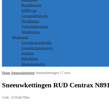
Brandblusser
EHBO-set
Gevarendriehoek
Noodhamer
Veiligheidsvesten
Wieldoppen
Werkplaats
Gereedschapskoffer
Gereedschapswagen
Krikken
Potkrikken
Momentsleutels
Home
Sneeuwkettingen
Sneeuwkettingen 17 inch
Sneeuwkettingen RUD Centrax N891
Code:
313fa9a7f8ae