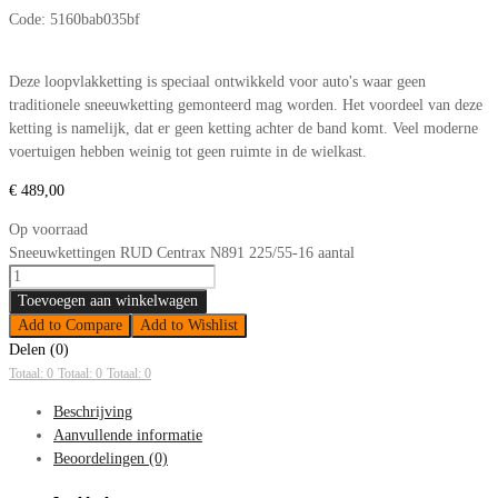
Code:
5160bab035bf
Deze loopvlakketting is speciaal ontwikkeld voor auto's waar geen
traditionele sneeuwketting gemonteerd mag worden. Het voordeel van deze
ketting is namelijk, dat er geen ketting achter de band komt. Veel moderne
voertuigen hebben weinig tot geen ruimte in de wielkast.
€
489,00
Op voorraad
Sneeuwkettingen RUD Centrax N891 225/55-16 aantal
Toevoegen aan winkelwagen
Add to Compare
Add to Wishlist
Delen (0)
Totaal: 0
Totaal: 0
Totaal: 0
Beschrijving
Aanvullende informatie
Beoordelingen (0)