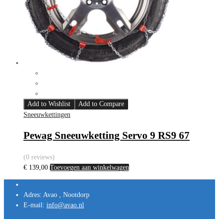
Add to Wishlist
Add to Compare
Sneeuwkettingen
Pewag Sneeuwketting Servo 9 RS9 67
(0 reviews)
€
139,00
Toevoegen aan winkelwagen
Adres:
Avao , Nootdorp
E-mail:
info@avao.nl