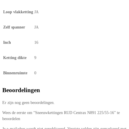
Loop vlakketting
JA
Zelf spanner
JA
Inch
16
Ketting dikte
9
Binnenruimte
0
Beoordelingen
Er zijn nog geen beoordelingen.
Wees de eerste om “Sneeuwkettingen RUD Centrax N891 225/55-16” te
beoordelen
Je e-mailadres wordt niet gepubliceerd.
Vereiste velden zijn gemarkeerd met