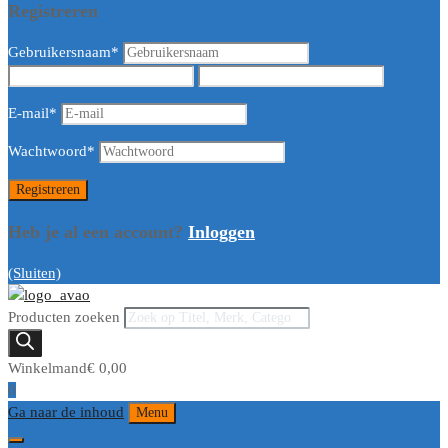
Registreren
Gebruikersnaam
*
E-mail
*
Wachtwoord
*
Heb je al een account?
Inloggen
(Sluiten)
Producten zoeken
Winkelmand
€
0,00
0
Ga naar de inhoud
Menu