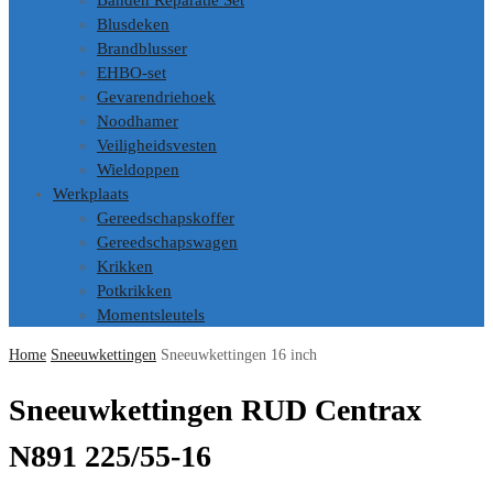
Banden Reparatie Set
Blusdeken
Brandblusser
EHBO-set
Gevarendriehoek
Noodhamer
Veiligheidsvesten
Wieldoppen
Werkplaats
Gereedschapskoffer
Gereedschapswagen
Krikken
Potkrikken
Momentsleutels
Home
Sneeuwkettingen
Sneeuwkettingen 16 inch
Sneeuwkettingen RUD Centrax
N891 225/55-16