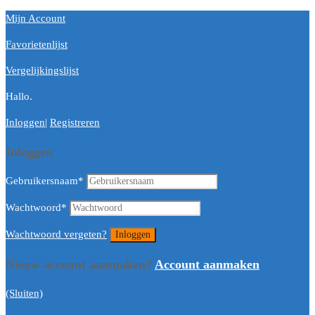
Mijn Account
Favorietenlijst
Vergelijkingslijst
Hallo.
Inloggen
|
Registreren
Inloggen
Gebruikersnaam
*
Wachtwoord
*
Wachtwoord vergeten?
Nieuw account aanmaken?
Account aanmaken
(Sluiten)