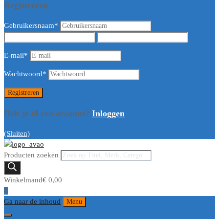
Registreren
Gebruikersnaam
*
E-mail
*
Wachtwoord
*
Heb je al een account?
Inloggen
(Sluiten)
Producten zoeken
Winkelmand
€
0,00
0
Ga naar de inhoud
Menu