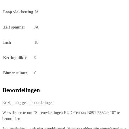
Loop vlakketting
JA
Zelf spanner
JA
Inch
18
Ketting dikte
9
Binnenruimte
0
Beoordelingen
Er zijn nog geen beoordelingen.
Wees de eerste om “Sneeuwkettingen RUD Centrax N891 255/40-18” te
beoordelen
Je e-mailadres wordt niet gepubliceerd.
Vereiste velden zijn gemarkeerd met