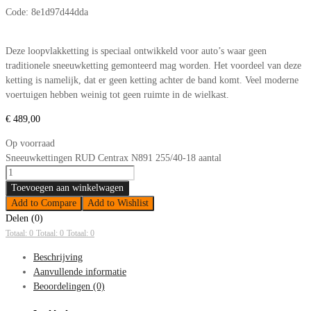
Code:
8e1d97d44dda
Deze loopvlakketting is speciaal ontwikkeld voor auto’s waar geen
traditionele sneeuwketting gemonteerd mag worden. Het voordeel van deze
ketting is namelijk, dat er geen ketting achter de band komt. Veel moderne
voertuigen hebben weinig tot geen ruimte in de wielkast.
€
489,00
Op voorraad
Sneeuwkettingen RUD Centrax N891 255/40-18 aantal
Toevoegen aan winkelwagen
Add to Compare
Add to Wishlist
Delen (0)
Totaal: 0
Totaal: 0
Totaal: 0
Beschrijving
Aanvullende informatie
Beoordelingen (0)