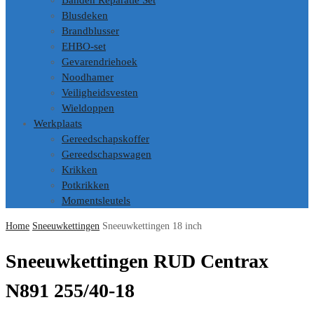
Banden Reparatie Set
Blusdeken
Brandblusser
EHBO-set
Gevarendriehoek
Noodhamer
Veiligheidsvesten
Wieldoppen
Werkplaats
Gereedschapskoffer
Gereedschapswagen
Krikken
Potkrikken
Momentsleutels
Home
Sneeuwkettingen
Sneeuwkettingen 18 inch
Sneeuwkettingen RUD Centrax
N891 255/40-18