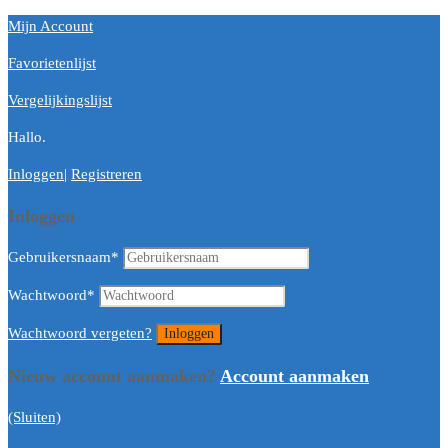
Mijn Account
Favorietenlijst
Vergelijkingslijst
Hallo.
Inloggen
|
Registreren
Inloggen
Gebruikersnaam
*
Wachtwoord
*
Wachtwoord vergeten?
Nieuw account aanmaken?
Account aanmaken
(Sluiten)