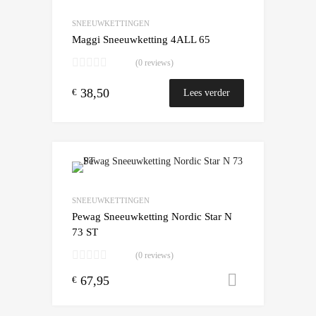
Add to Compare
SNEEUWKETTINGEN
Maggi Sneeuwketting 4ALL 65
(0 reviews)
38,50
€
Lees verder
Add to Wishlist
Add to Compare
SNEEUWKETTINGEN
Pewag Sneeuwketting Nordic Star N
73 ST
(0 reviews)
67,95
Toevoegen
€