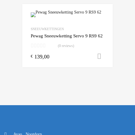
Add to Wishlist
Add to Compare
SNEEUWKETTINGEN
Pewag Sneeuwketting Servo 9 RS9 62
(0 reviews)
139,00
Toevoegen
€
Avao , Nootdorp