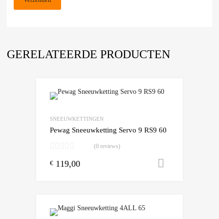
GERELATEERDE PRODUCTEN
Add to Wishlist
Add to Compare
SNEEUWKETTINGEN
Pewag Sneeuwketting Servo 9 RS9 60
(0 reviews)
119,00
Toevoegen
€
Add to Wishlist