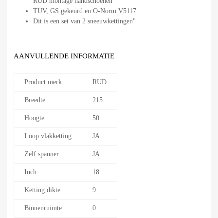
RUD montage handschoenen
TUV, GS gekeurd en O-Norm V5117
Dit is een set van 2 sneeuwkettingen"
AANVULLENDE INFORMATIE
Product merk
RUD
Breedte
215
Hoogte
50
Loop vlakketting
JA
Zelf spanner
JA
Inch
18
Ketting dikte
9
Binnenruimte
0