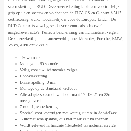
innovatieve sneeuwketting is gemaakt door de marktleider in
sneeuwkettingen RUD. Deze sneeuwketting biedt een voortreffelijke
grip op ijs en sneeuw en voldoet aan de TUV, GS en O-norm V5117
certificering, welke noodzakelijk is voor de Europese landen! De
RUD Centrax is zowel geschikt voor voor- als achterwiel
aangedreven auto’s. Perfecte bescherming van lichtmetalen velgen!
De sneeuwketting is in samenwerking met Mercedes, Porsche, BMW,
Volvo, Audi ontwikkeld.
Testwinnaar
Montage in 60 seconde
Veilig voor uw lichtmetalen velgen
Loopvlakketting
Binnenspelling: 0 mm
Montage op de standaard wielbout
Alle adapters voor de wielbout maat 17, 19, 21 en 22mm
meegeleverd
7 mm slijtvaste ketting
Speciaal voor voertuigen met weinig ruimte in de wielkast
Automatische spanner, dus niet meer zelf na spannen
Wordt geleverd in handige (flexibele) tas inclusief stevige