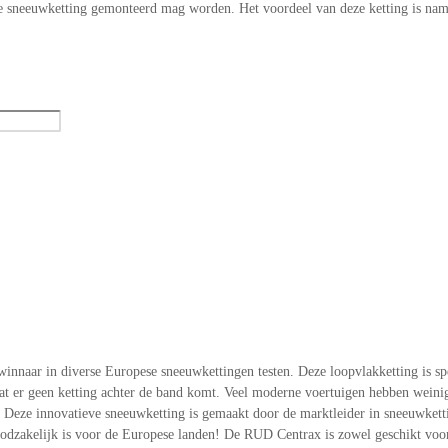
ele sneeuwketting gemonteerd mag worden. Het voordeel van deze ketting is nam
nnaar in diverse Europese sneeuwkettingen testen. Deze loopvlakketting is spe
 er geen ketting achter de band komt. Veel moderne voertuigen hebben weinig t
eze innovatieve sneeuwketting is gemaakt door de marktleider in sneeuwkettin
zakelijk is voor de Europese landen! De RUD Centrax is zowel geschikt voor 