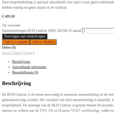
Deze loopvlakketting is speciaal ontwikkeld voor auto's waar geen tradition
hebben weinig tot geen ruimte in de wielkast.
€
489,00
Op voorraad
Sneeuwkettingen RUD Centrax N892 245/60-15 aantal
Toevoegen aan winkelwagen
Add to Compare
Add to Wishlist
Delen (0)
Totaal: 0
Totaal: 0
Totaal: 0
Beschrijving
Aanvullende informatie
Beoordelingen (0)
Beschrijving
De RUD Centrax is de meest eenvoudig te monteren sneeuwketting en de testwi
gemonteerd mag worden. Het voordeel van deze sneeuwketting is namelijk, dat
mogelijkheid. De montage van de RUD Centrax is gedaan binnen 60 seconde. D
sneeuw en voldoet aan de TUV, GS en O-norm V5117 certificering, welke nood