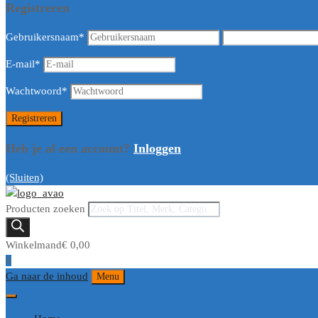
Registreren
Gebruikersnaam
*
E-mail
*
Wachtwoord
*
Heb je al een account?
Inloggen
(Sluiten)
Producten zoeken
Winkelmand
€
0,00
0
Ga naar de inhoud
Menu