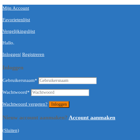
Mijn Account
Favorietenlijst
Vergelijkingslijst
Hallo.
Inloggen
|
Registreren
Inloggen
Gebruikersnaam
*
Wachtwoord
*
Wachtwoord vergeten?
Nieuw account aanmaken?
Account aanmaken
(Sluiten)