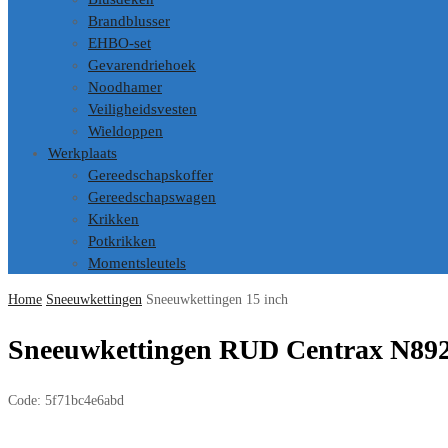
Brandblusser
EHBO-set
Gevarendriehoek
Noodhamer
Veiligheidsvesten
Wieldoppen
Werkplaats
Gereedschapskoffer
Gereedschapswagen
Krikken
Potkrikken
Momentsleutels
Home
Sneeuwkettingen
Sneeuwkettingen 15 inch
Sneeuwkettingen RUD Centrax N892
Code:
5f71bc4e6abd