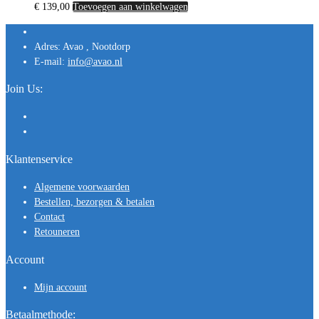
€
139,00
Toevoegen aan winkelwagen
Adres:
Avao , Nootdorp
E-mail:
info@avao.nl
Join Us:
Klantenservice
Algemene voorwaarden
Bestellen, bezorgen & betalen
Contact
Retouneren
Account
Mijn account
Betaalmethode: