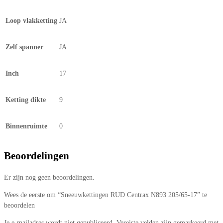
Loop vlakketting
JA
Zelf spanner
JA
Inch
17
Ketting dikte
9
Binnenruimte
0
Beoordelingen
Er zijn nog geen beoordelingen.
Wees de eerste om “Sneeuwkettingen RUD Centrax N893 205/65-17” te
beoordelen
Je e-mailadres wordt niet gepubliceerd.
Vereiste velden zijn gemarkeerd met