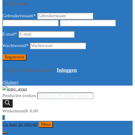
Registreren
Gebruikersnaam
*
E-mail
*
Wachtwoord
*
Heb je al een account?
Inloggen
(Sluiten)
Producten zoeken
Winkelmand
€
0,00
0
Ga naar de inhoud
Menu