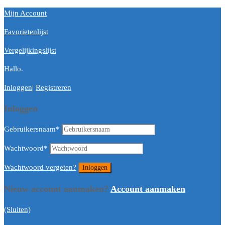
Mijn Account
Favorietenlijst
Vergelijkingslijst
Hallo.
Inloggen
|
Registreren
Inloggen
Gebruikersnaam
*
Wachtwoord
*
Wachtwoord vergeten?
Nieuw account aanmaken?
Account aanmaken
(Sluiten)