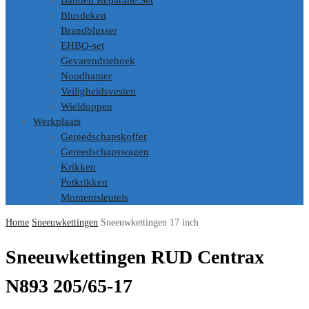
Banden Reparatie Set
Blusdeken
Brandblusser
EHBO-set
Gevarendriehoek
Noodhamer
Veiligheidsvesten
Wieldoppen
Werkplaats
Gereedschapskoffer
Gereedschapswagen
Krikken
Potkrikken
Momentsleutels
Home
Sneeuwkettingen
Sneeuwkettingen 17 inch
Sneeuwkettingen RUD Centrax
N893 205/65-17