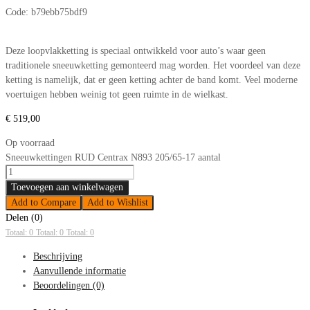
Code:
b79ebb75bdf9
Deze loopvlakketting is speciaal ontwikkeld voor auto’s waar geen
traditionele sneeuwketting gemonteerd mag worden. Het voordeel van deze
ketting is namelijk, dat er geen ketting achter de band komt. Veel moderne
voertuigen hebben weinig tot geen ruimte in de wielkast.
€
519,00
Op voorraad
Sneeuwkettingen RUD Centrax N893 205/65-17 aantal
Toevoegen aan winkelwagen
Add to Compare
Add to Wishlist
Delen (0)
Totaal: 0
Totaal: 0
Totaal: 0
Beschrijving
Aanvullende informatie
Beoordelingen (0)