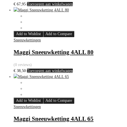
€
67,95
Toevoegen aan winkelwagen
Add to Wishlist
Add to Compare
Sneeuwkettingen
Maggi Sneeuwketting 4ALL 80
(0 reviews)
€
38,50
Toevoegen aan winkelwagen
Add to Wishlist
Add to Compare
Sneeuwkettingen
Maggi Sneeuwketting 4ALL 65