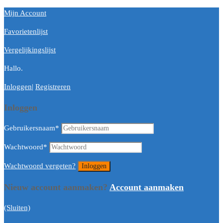
Mijn Account
Favorietenlijst
Vergelijkingslijst
Hallo.
Inloggen
|
Registreren
Inloggen
Gebruikersnaam
*
Wachtwoord
*
Wachtwoord vergeten?
Nieuw account aanmaken?
Account aanmaken
(Sluiten)