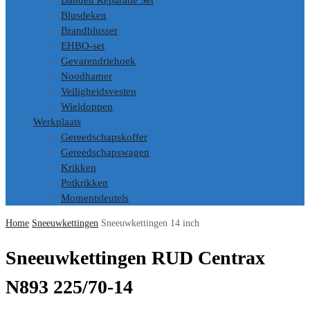
Banden Reparatie Set
Blusdeken
Brandblusser
EHBO-set
Gevarendriehoek
Noodhamer
Veiligheidsvesten
Wieldoppen
Werkplaats
Gereedschapskoffer
Gereedschapswagen
Krikken
Potkrikken
Momentsleutels
Home
Sneeuwkettingen
Sneeuwkettingen 14 inch
Sneeuwkettingen RUD Centrax
N893 225/70-14