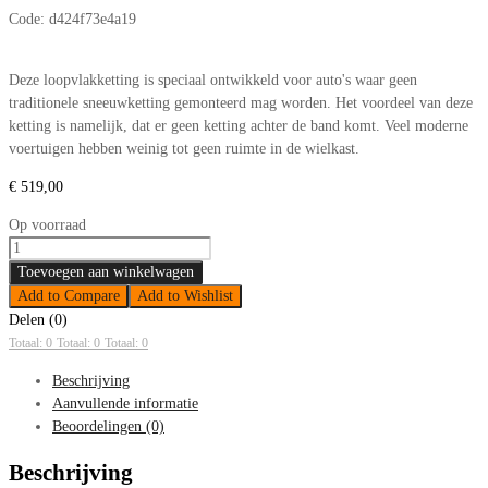
Code:
d424f73e4a19
Deze loopvlakketting is speciaal ontwikkeld voor auto's waar geen
traditionele sneeuwketting gemonteerd mag worden. Het voordeel van deze
ketting is namelijk, dat er geen ketting achter de band komt. Veel moderne
voertuigen hebben weinig tot geen ruimte in de wielkast.
€
519,00
Op voorraad
Sneeuwkettingen
RUD
Toevoegen aan winkelwagen
Centrax
Add to Compare
Add to Wishlist
N893
Delen (0)
225/70-
Totaal: 0
Totaal: 0
Totaal: 0
14
Beschrijving
aantal
Aanvullende informatie
Beoordelingen (0)
Beschrijving