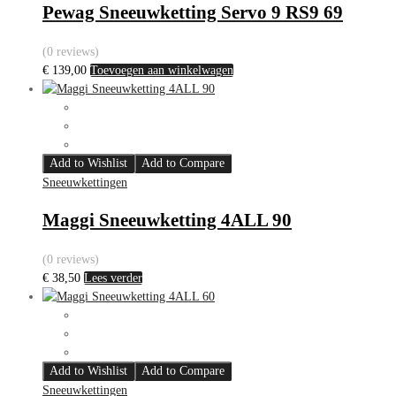
Pewag Sneeuwketting Servo 9 RS9 69
(0 reviews)
€
139,00
Toevoegen aan winkelwagen
Add to Wishlist
Add to Compare
Sneeuwkettingen
Maggi Sneeuwketting 4ALL 90
(0 reviews)
€
38,50
Lees verder
Add to Wishlist
Add to Compare
Sneeuwkettingen