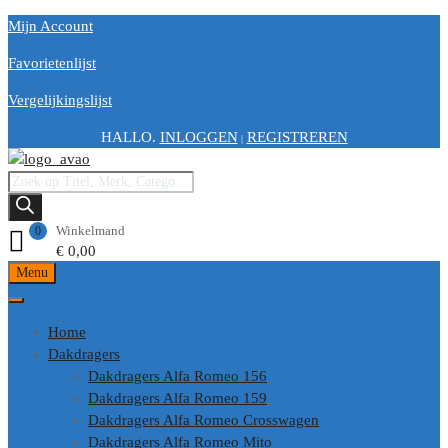
Mijn Account
Favorietenlijst
Vergelijkingslijst
HALLO.
INLOGGEN
REGISTREREN
|
Winkelmand
0
€
0,00
Menu
Home
Dakdragers
Dakdragers Alfa Romeo 156
Dakdragers Alfa Romeo 159
Dakdragers Alfa Romeo Crosswagen
Dakdragers Alfa Romeo Mito