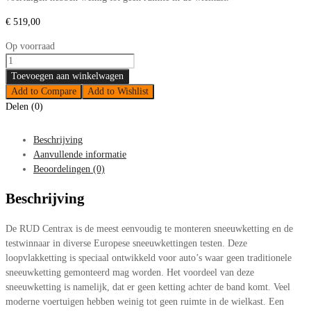
€
519,00
Op voorraad
Toevoegen aan winkelwagen
Add to Compare
Add to Wishlist
Delen (0)
Beschrijving
Aanvullende informatie
Beoordelingen (0)
Beschrijving
De RUD Centrax is de meest eenvoudig te monteren sneeuwketting en de
testwinnaar in diverse Europese sneeuwkettingen testen. Deze
loopvlakketting is speciaal ontwikkeld voor auto’s waar geen traditionele
sneeuwketting gemonteerd mag worden. Het voordeel van deze
sneeuwketting is namelijk, dat er geen ketting achter de band komt. Veel
moderne voertuigen hebben weinig tot geen ruimte in de wielkast. Een