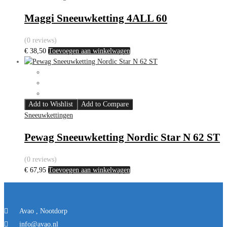
Maggi Sneeuwketting 4ALL 60
(0 reviews)
€
38,50
Toevoegen aan winkelwagen
Add to Wishlist
Add to Compare
Sneeuwkettingen
Pewag Sneeuwketting Nordic Star N 62 ST
(0 reviews)
€
67,95
Toevoegen aan winkelwagen
Avao , Nootdorp
info@avao.nl