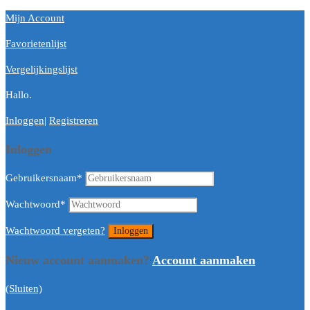
Mijn Account
Favorietenlijst
Vergelijkingslijst
Hallo.
Inloggen
|
Registreren
Inloggen
Gebruikersnaam
*
Wachtwoord
*
Wachtwoord vergeten?
Nieuw account aanmaken?
Account aanmaken
(Sluiten)