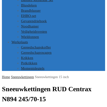
Banden Reparatie Set
Blusdeken
Brandblusser
EHBO-set
Gevarendriehoek
Noodhamer
Veiligheidsvesten
Wieldoppen
Werkplaats
Gereedschapskoffer
Gereedschapswagen
Krikken
Potkrikken
Momentsleutels
Home
Sneeuwkettingen
Sneeuwkettingen 15 inch
Sneeuwkettingen RUD Centrax
N894 245/70-15