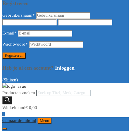
Registreren
Gebruikersnaam
*
E-mail
*
Wachtwoord
*
Heb je al een account?
Inloggen
(Sluiten)
Producten zoeken
Winkelmand
€
0,00
0
Ga naar de inhoud
Menu