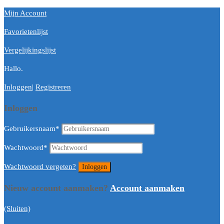
Mijn Account
Favorietenlijst
Vergelijkingslijst
Hallo.
Inloggen
|
Registreren
Inloggen
Gebruikersnaam
*
Wachtwoord
*
Wachtwoord vergeten?
Nieuw account aanmaken?
Account aanmaken
(Sluiten)