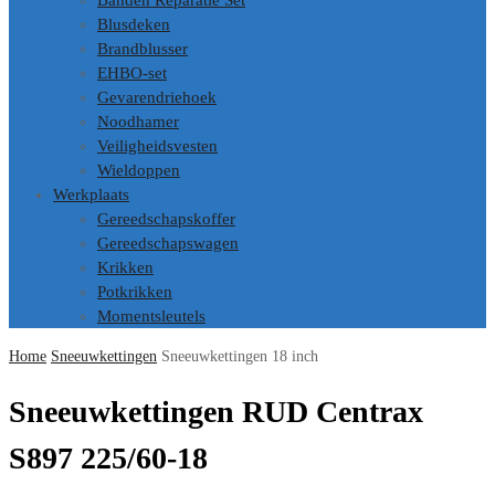
Banden Reparatie Set
Blusdeken
Brandblusser
EHBO-set
Gevarendriehoek
Noodhamer
Veiligheidsvesten
Wieldoppen
Werkplaats
Gereedschapskoffer
Gereedschapswagen
Krikken
Potkrikken
Momentsleutels
Home
Sneeuwkettingen
Sneeuwkettingen 18 inch
Sneeuwkettingen RUD Centrax
S897 225/60-18