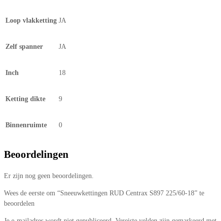
Loop vlakketting
JA
Zelf spanner
JA
Inch
18
Ketting dikte
9
Binnenruimte
0
Beoordelingen
Er zijn nog geen beoordelingen.
Wees de eerste om “Sneeuwkettingen RUD Centrax S897 225/60-18” te
beoordelen
Je e-mailadres wordt niet gepubliceerd.
Vereiste velden zijn gemarkeerd met