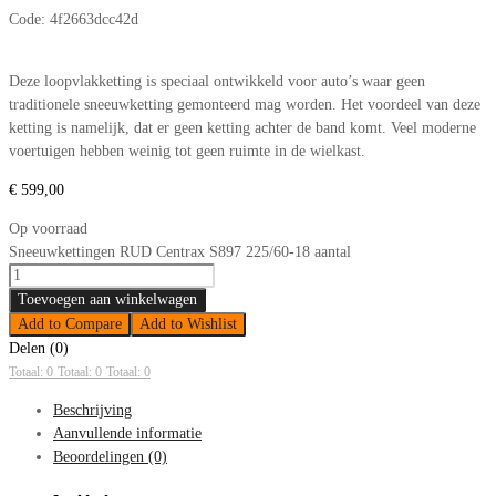
Code:
4f2663dcc42d
Deze loopvlakketting is speciaal ontwikkeld voor auto’s waar geen
traditionele sneeuwketting gemonteerd mag worden. Het voordeel van deze
ketting is namelijk, dat er geen ketting achter de band komt. Veel moderne
voertuigen hebben weinig tot geen ruimte in de wielkast.
€
599,00
Op voorraad
Sneeuwkettingen RUD Centrax S897 225/60-18 aantal
Toevoegen aan winkelwagen
Add to Compare
Add to Wishlist
Delen (0)
Totaal: 0
Totaal: 0
Totaal: 0
Beschrijving
Aanvullende informatie
Beoordelingen (0)