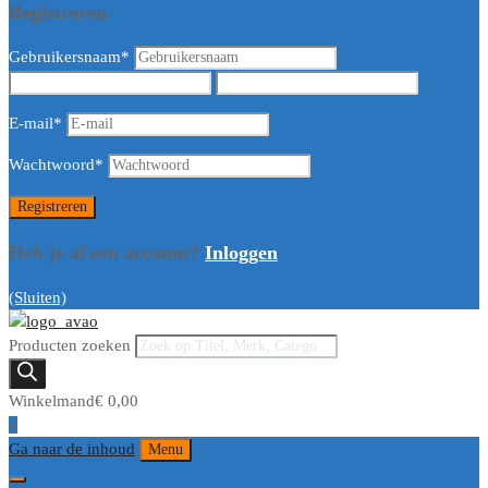
Registreren
Gebruikersnaam
*
E-mail
*
Wachtwoord
*
Heb je al een account?
Inloggen
(Sluiten)
Producten zoeken
Winkelmand
€
0,00
0
Ga naar de inhoud
Menu