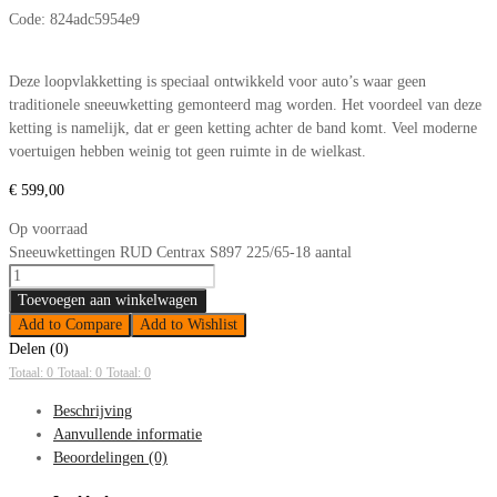
Code:
824adc5954e9
Deze loopvlakketting is speciaal ontwikkeld voor auto’s waar geen
traditionele sneeuwketting gemonteerd mag worden. Het voordeel van deze
ketting is namelijk, dat er geen ketting achter de band komt. Veel moderne
voertuigen hebben weinig tot geen ruimte in de wielkast.
€
599,00
Op voorraad
Sneeuwkettingen RUD Centrax S897 225/65-18 aantal
Toevoegen aan winkelwagen
Add to Compare
Add to Wishlist
Delen (0)
Totaal: 0
Totaal: 0
Totaal: 0
Beschrijving
Aanvullende informatie
Beoordelingen (0)