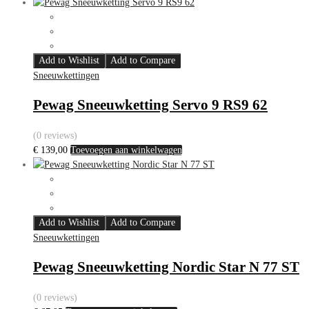
Add to Wishlist
Add to Compare
Sneeuwkettingen
Pewag Sneeuwketting Servo 9 RS9 62
(0 reviews)
€
139,00
Toevoegen aan winkelwagen
Add to Wishlist
Add to Compare
Sneeuwkettingen
Pewag Sneeuwketting Nordic Star N 77 ST
(0 reviews)