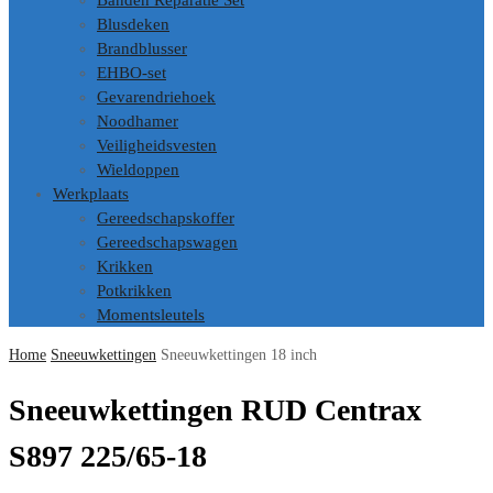
Banden Reparatie Set
Blusdeken
Brandblusser
EHBO-set
Gevarendriehoek
Noodhamer
Veiligheidsvesten
Wieldoppen
Werkplaats
Gereedschapskoffer
Gereedschapswagen
Krikken
Potkrikken
Momentsleutels
Home
Sneeuwkettingen
Sneeuwkettingen 18 inch
Sneeuwkettingen RUD Centrax
S897 225/65-18