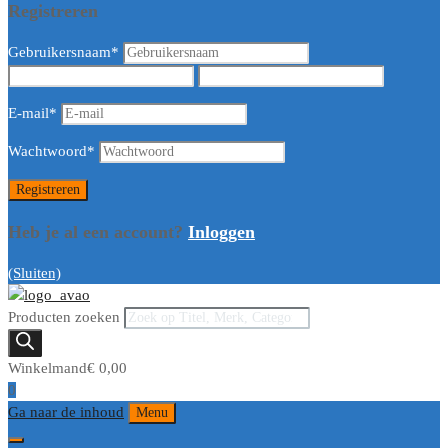
Registreren
Gebruikersnaam
*
E-mail
*
Wachtwoord
*
Heb je al een account?
Inloggen
(Sluiten)
Producten zoeken
Winkelmand
€
0,00
0
Ga naar de inhoud
Menu