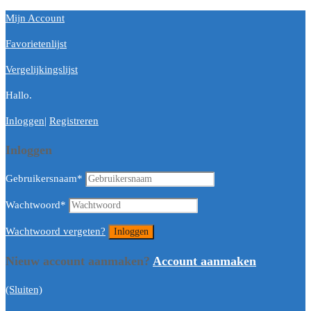
Mijn Account
Favorietenlijst
Vergelijkingslijst
Hallo.
Inloggen
|
Registreren
Inloggen
Gebruikersnaam
*
Wachtwoord
*
Wachtwoord vergeten?
Nieuw account aanmaken?
Account aanmaken
(Sluiten)