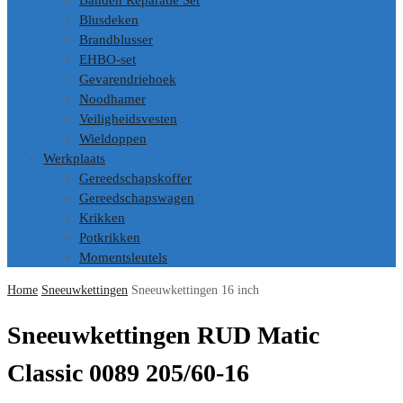
Banden Reparatie Set
Blusdeken
Brandblusser
EHBO-set
Gevarendriehoek
Noodhamer
Veiligheidsvesten
Wieldoppen
Werkplaats
Gereedschapskoffer
Gereedschapswagen
Krikken
Potkrikken
Momentsleutels
Home
Sneeuwkettingen
Sneeuwkettingen 16 inch
Sneeuwkettingen RUD Matic
Classic 0089 205/60-16