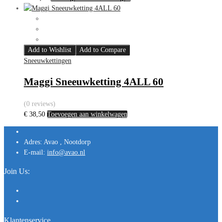
Add to Wishlist
Add to Compare
Sneeuwkettingen
Maggi Sneeuwketting 4ALL 60
(0 reviews)
€
38,50
Toevoegen aan winkelwagen
Adres:
Avao , Nootdorp
E-mail:
info@avao.nl
Join Us:
Klantenservice