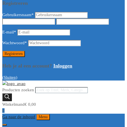
Registreren
Gebruikersnaam
*
E-mail
*
Wachtwoord
*
Heb je al een account?
Inloggen
(Sluiten)
Producten zoeken
Winkelmand
€
0,00
0
Ga naar de inhoud
Menu