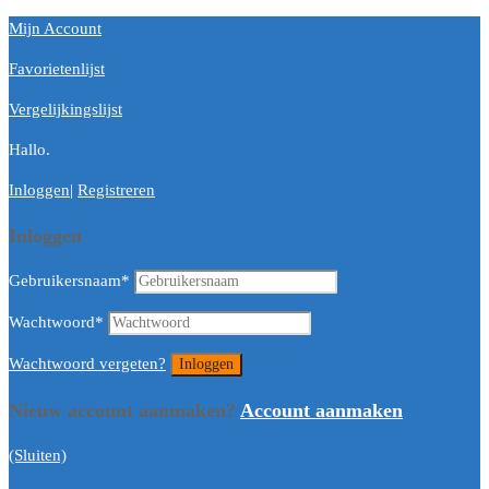
Mijn Account
Favorietenlijst
Vergelijkingslijst
Hallo.
Inloggen
|
Registreren
Inloggen
Gebruikersnaam
*
Wachtwoord
*
Wachtwoord vergeten?
Nieuw account aanmaken?
Account aanmaken
(Sluiten)