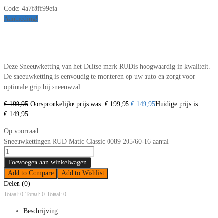
Code:
4a7f8ff99efa
Aanbieding!
Deze Sneeuwketting van het Duitse merk RUDis hoogwaardig in kwaliteit.
De sneeuwketting is eenvoudig te monteren op uw auto en zorgt voor
optimale grip bij sneeuwval.
€
199,95
Oorspronkelijke prijs was: € 199,95.
€
149,95
Huidige prijs is:
€ 149,95.
Op voorraad
Sneeuwkettingen RUD Matic Classic 0089 205/60-16 aantal
Toevoegen aan winkelwagen
Add to Compare
Add to Wishlist
Delen (0)
Totaal: 0
Totaal: 0
Totaal: 0
Beschrijving