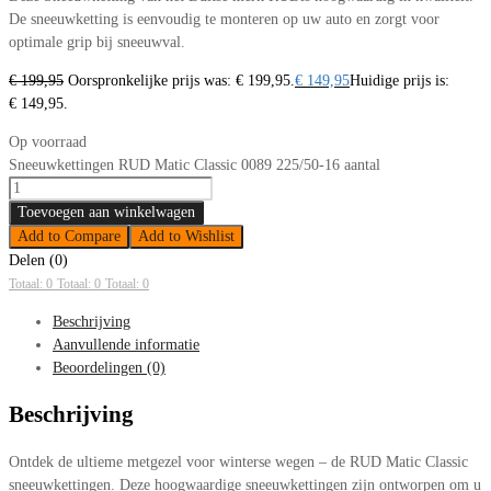
De sneeuwketting is eenvoudig te monteren op uw auto en zorgt voor
optimale grip bij sneeuwval.
€
199,95
Oorspronkelijke prijs was: € 199,95.
€
149,95
Huidige prijs is:
€ 149,95.
Op voorraad
Sneeuwkettingen RUD Matic Classic 0089 225/50-16 aantal
Toevoegen aan winkelwagen
Add to Compare
Add to Wishlist
Delen (0)
Totaal: 0
Totaal: 0
Totaal: 0
Beschrijving
Aanvullende informatie
Beoordelingen (0)
Beschrijving
Ontdek de ultieme metgezel voor winterse wegen – de RUD Matic Classic
sneeuwkettingen. Deze hoogwaardige sneeuwkettingen zijn ontworpen om u