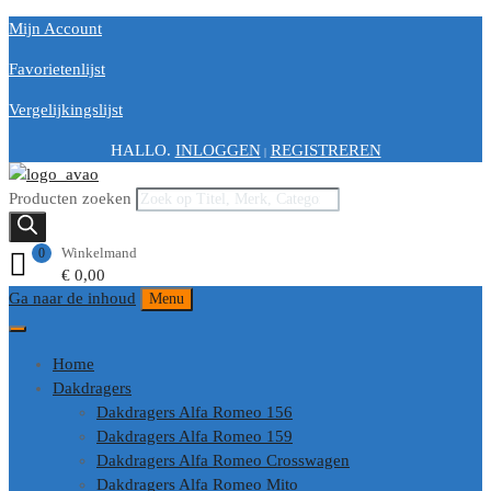
Mijn Account
Favorietenlijst
Vergelijkingslijst
HALLO.
INLOGGEN
REGISTREREN
|
Producten zoeken
Winkelmand
0
€
0,00
Ga naar de inhoud
Menu
Home
Dakdragers
Dakdragers Alfa Romeo 156
Dakdragers Alfa Romeo 159
Dakdragers Alfa Romeo Crosswagen
Dakdragers Alfa Romeo Mito