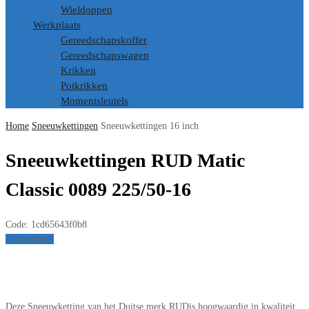
Wieldoppen
Werkplaats
Gereedschapskoffer
Gereedschapswagen
Krikken
Potkrikken
Momentsleutels
Home
Sneeuwkettingen
Sneeuwkettingen 16 inch
Sneeuwkettingen RUD Matic
Classic 0089 225/50-16
Code:
1cd65643f0b8
Aanbieding!
Deze Sneeuwketting van het Duitse merk RUDis hoogwaardig in kwaliteit.