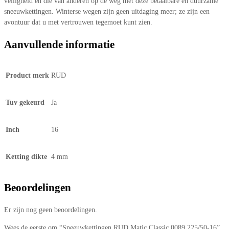
veiligheid en die van anderen op de weg met deze betaalbare en duurzame
sneeuwkettingen. Winterse wegen zijn geen uitdaging meer; ze zijn een
avontuur dat u met vertrouwen tegemoet kunt zien.
Aanvullende informatie
Product merk
RUD
Tuv gekeurd
Ja
Inch
16
Ketting dikte
4 mm
Beoordelingen
Er zijn nog geen beoordelingen.
Wees de eerste om “Sneeuwkettingen RUD Matic Classic 0089 225/50-16”