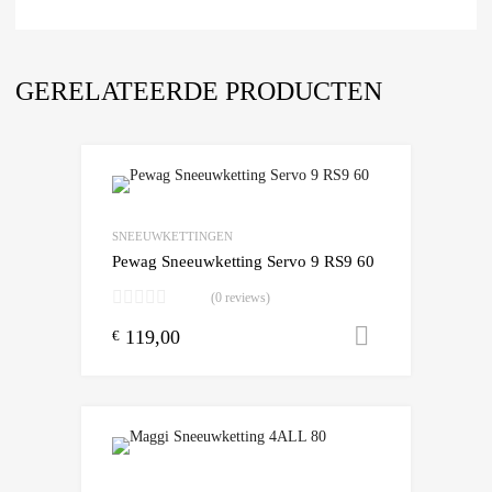
GERELATEERDE PRODUCTEN
Add to Wishlist
Add to Compare
SNEEUWKETTINGEN
Pewag Sneeuwketting Servo 9 RS9 60
(0 reviews)
119,00
Toevoegen
€
Add to Wishlist
Add to Compare