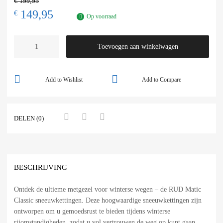
€
199,95
149,95
€
Op voorraad
Toevoegen aan winkelwagen
Add to Wishlist
Add to Compare
DELEN (0)
BESCHRIJVING
Ontdek de ultieme metgezel voor winterse wegen – de RUD Matic
Classic sneeuwkettingen. Deze hoogwaardige sneeuwkettingen zijn
ontworpen om u gemoedsrust te bieden tijdens winterse
rijomstandigheden, zodat u vol vertrouwen de weg op kunt gaan,