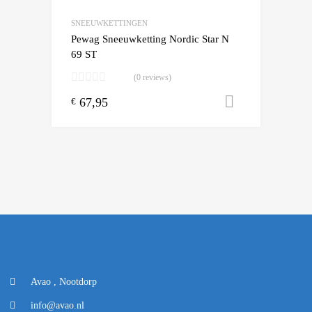
Add to Compare
SNEEUWKETTINGEN
Pewag Sneeuwketting Nordic Star N
69 ST
(0 reviews)
67,95
Toevoegen
€
Avao , Nootdorp
info@avao.nl