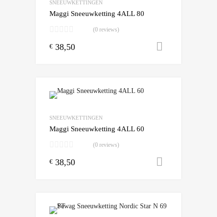
SNEEUWKETTINGEN
Maggi Sneeuwketting 4ALL 80
(0 reviews)
38,50
Toevoegen
€
Add to Wishlist
Add to Compare
SNEEUWKETTINGEN
Maggi Sneeuwketting 4ALL 60
(0 reviews)
38,50
Toevoegen
€
Add to Wishlist