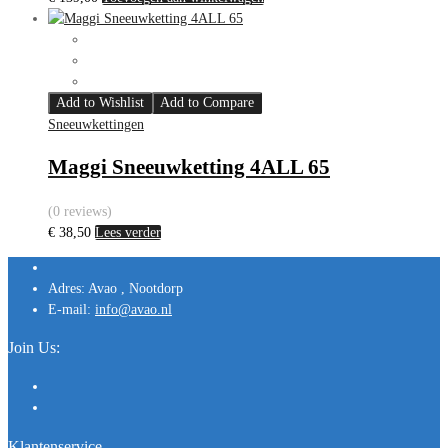
Add to Wishlist
Add to Compare
Sneeuwkettingen
Maggi Sneeuwketting 4ALL 65
(0 reviews)
€
38,50
Lees verder
Adres:
Avao , Nootdorp
E-mail:
info@avao.nl
Join Us:
Klantenservice