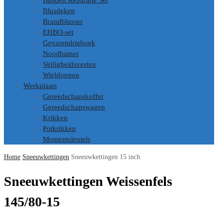
Banden Reparatie Set
Blusdeken
Brandblusser
EHBO-set
Gevarendriehoek
Noodhamer
Veiligheidsvesten
Wieldoppen
Werkplaats
Gereedschapskoffer
Gereedschapswagen
Krikken
Potkrikken
Momentsleutels
Home
Sneeuwkettingen
Sneeuwkettingen 15 inch
Sneeuwkettingen Weissenfels
145/80-15