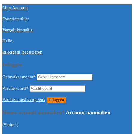
Mijn Account
Favorietenlijst
Vergelijkingslijst
Hallo.
Inloggen
|
Registreren
Inloggen
Gebruikersnaam
*
Wachtwoord
*
Wachtwoord vergeten?
Nieuw account aanmaken?
Account aanmaken
(Sluiten)