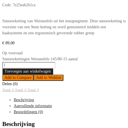
Code:
7e25eab261ca
Sneeuwketting van Weissenfels uit het instapsegment. Deze sneeuwketting is
voorzien van een 9mm ketting en word gemonteerd middels een
haaksysteem en een ergonomisch gevormde rubber greep
€
89,00
Op voorraad
Sneeuwkettingen Weissenfels 145/80-15 aantal
Toevoegen aan winkelwagen
Add to Compare
Add to Wishlist
Delen (0)
Totaal: 0
Totaal: 0
Totaal: 0
Beschrijving
Aanvullende informatie
Beoordelingen (0)
Beschrijving