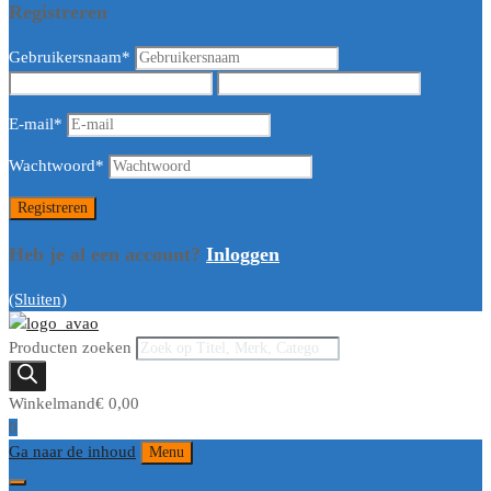
Registreren
Gebruikersnaam
*
E-mail
*
Wachtwoord
*
Heb je al een account?
Inloggen
(Sluiten)
Producten zoeken
Winkelmand
€
0,00
0
Ga naar de inhoud
Menu