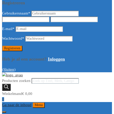
Registreren
Gebruikersnaam
*
E-mail
*
Wachtwoord
*
Heb je al een account?
Inloggen
(Sluiten)
Producten zoeken
Winkelmand
€
0,00
0
Ga naar de inhoud
Menu