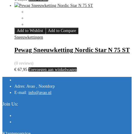
Add to Wishlist
Add to Compare
Sneeuwkettingen
Pewag Sneeuwketting Nordic Star N 75 ST
(0 reviews)
€
67,95
Toevoegen aan winkelwagen
Adres:
Avao , Nootdorp
E-mail:
info@avao.nl
Join Us:
Klantenservice