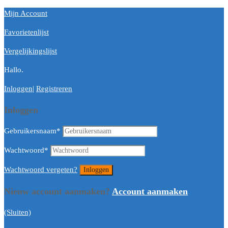
Mijn Account
Favorietenlijst
Vergelijkingslijst
Hallo.
Inloggen
|
Registreren
Inloggen
Gebruikersnaam
*
Wachtwoord
*
Wachtwoord vergeten?
Nieuw account aanmaken?
Account aanmaken
(Sluiten)