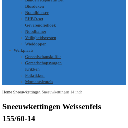
Banden Reparatie Set
Blusdeken
Brandblusser
EHBO-set
Gevarendriehoek
Noodhamer
Veiligheidsvesten
Wieldoppen
Werkplaats
Gereedschapskoffer
Gereedschapswagen
Krikken
Potkrikken
Momentsleutels
Home
Sneeuwkettingen
Sneeuwkettingen 14 inch
Sneeuwkettingen Weissenfels
155/60-14