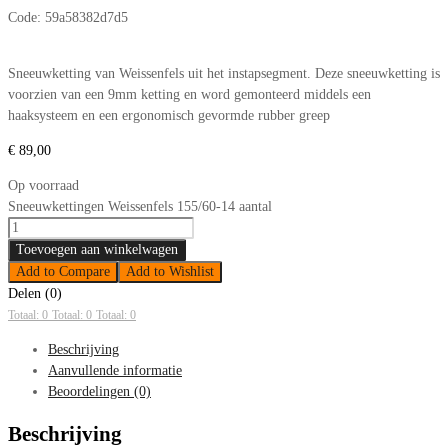
Code:
59a58382d7d5
Sneeuwketting van Weissenfels uit het instapsegment. Deze sneeuwketting is
voorzien van een 9mm ketting en word gemonteerd middels een
haaksysteem en een ergonomisch gevormde rubber greep
€
89,00
Op voorraad
Sneeuwkettingen Weissenfels 155/60-14 aantal
Toevoegen aan winkelwagen
Add to Compare
Add to Wishlist
Delen (0)
Totaal: 0
Totaal: 0
Totaal: 0
Beschrijving
Aanvullende informatie
Beoordelingen (0)
Beschrijving