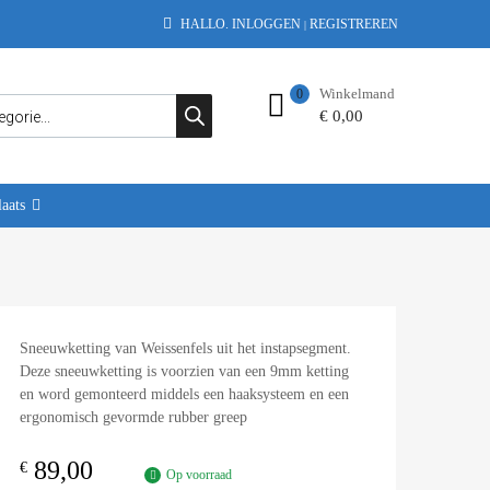
HALLO.
INLOGGEN
REGISTREREN
|
Winkelmand
0
€
0,00
aats
Sneeuwketting van Weissenfels uit het instapsegment.
Deze sneeuwketting is voorzien van een 9mm ketting
en word gemonteerd middels een haaksysteem en een
ergonomisch gevormde rubber greep
89,00
€
Op voorraad