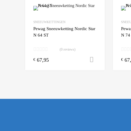
Add to Wishlist
SNEEUWKETTINGEN
SNEE
Add to
Pewag Sneeuwketting Nordic Star
Pewa
N 64 ST
N 74
(0 reviews)
67,95
67
Toevoegen aa
€
€