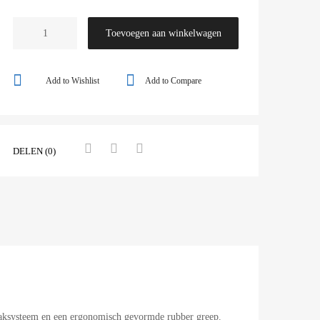
Toevoegen aan winkelwagen
Add to Wishlist
Add to Compare
DELEN (0)
aaksysteem en een ergonomisch gevormde rubber greep.