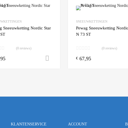
Add to Wishlist
UWKETTINGEN
SNEEUWKETTINGEN
 Compare
Add to Compare
g Sneeuwketting Nordic Star
Pewag Sneeuwketting Nordic
 ST
N 73 ST
(0 reviews)
(0 reviews)
,95
67,95
n winkelwagen
Toevoegen aan winkelwagen
€
KLANTENSERVICE
ACCOUNT
B