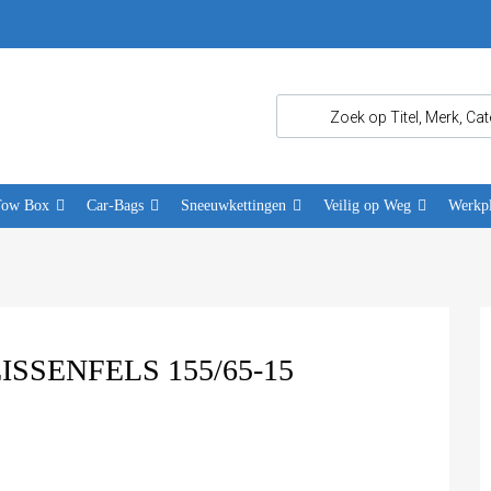
Tow Box
Car-Bags
Sneeuwkettingen
Veilig op Weg
Werkpl
SENFELS 155/65-15