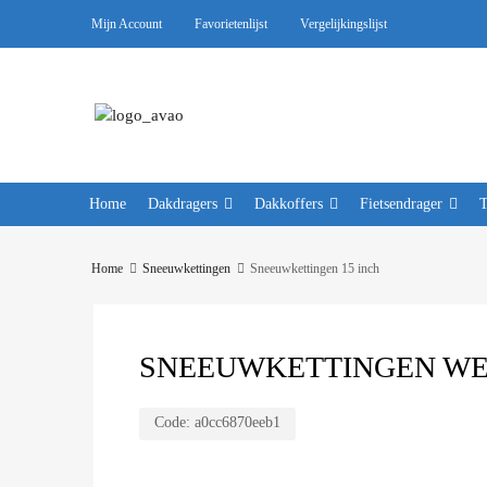
Mijn Account
Favorietenlijst
Vergelijkingslijst
Home
Dakdragers
Dakkoffers
Fietsendrager
Home
Sneeuwkettingen
Sneeuwkettingen 15 inch
SNEEUWKETTINGEN WEIS
Code:
a0cc6870eeb1