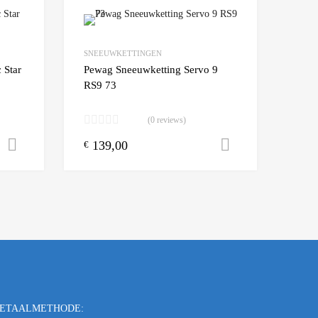
Add to Wishlist
Add to Wishlist
SNEEUWKETTINGEN
Add to Compare
Add t
 Star
Pewag Sneeuwketting Servo 9
RS9 73
(0 reviews)
139,00
Toevoegen aan winkelwagen
Toevoegen a
€
ETAALMETHODE: