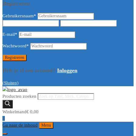
Registreren
Gebruikersnaam
*
E-mail
*
Wachtwoord
*
Heb je al een account?
Inloggen
(Sluiten)
Producten zoeken
Winkelmand
€
0,00
0
Ga naar de inhoud
Menu