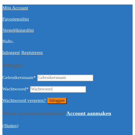
Mijn Account
Favorietenlijst
Vergelijkingslijst
Hallo.
Inloggen
|
Registreren
Inloggen
Gebruikersnaam
*
Wachtwoord
*
Wachtwoord vergeten?
Nieuw account aanmaken?
Account aanmaken
(Sluiten)