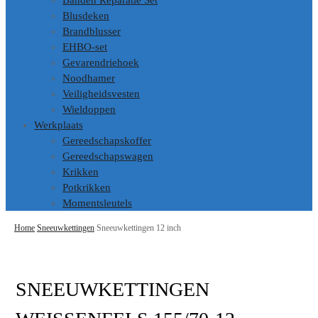
Banden Reparatie Set
Blusdeken
Brandblusser
EHBO-set
Gevarendriehoek
Noodhamer
Veiligheidsvesten
Wieldoppen
Werkplaats
Gereedschapskoffer
Gereedschapswagen
Krikken
Potkrikken
Momentsleutels
Home
Sneeuwkettingen
Sneeuwkettingen 12 inch
SNEEUWKETTINGEN