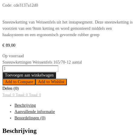
Code:
cde3137a12d0
Sneeuwketting van Weissenfels uit het instapsegment. Deze sneeuwketting is
voorzien van een 9mm ketting en word gemonteerd middels een
haaksysteem en een ergonomisch gevormde rubber greep
€
89,00
Op voorraad
Sneeuwkettingen Weissenfels 165/70-12 aantal
Toevoegen aan winkelwagen
Add to Compare
Add to Wishlist
Delen (0)
Totaal: 0
Totaal: 0
Totaal: 0
Beschrijving
Aanvullende informatie
Beoordelingen (0)
Beschrijving