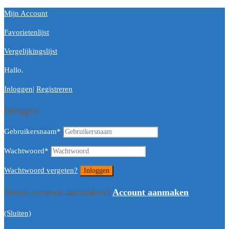
Mijn Account
Favorietenlijst
Vergelijkingslijst
Hallo.
Inloggen
|
Registreren
Inloggen
Gebruikersnaam
*
Wachtwoord
*
Wachtwoord vergeten?
Nieuw account aanmaken?
Account aanmaken
(Sluiten)