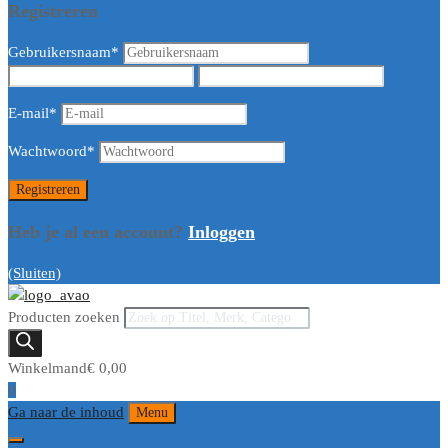
Registreren
Gebruikersnaam
*
E-mail
*
Wachtwoord
*
Heb je al een account?
Inloggen
(Sluiten)
Producten zoeken
Winkelmand
€
0,00
0
Ga naar de inhoud
Menu