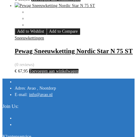
Add to Wishlist
Add to Compare
Sneeuwkettingen
Pewag Sneeuwketting Nordic Star N 75 ST
(0 reviews)
€
67,95
Toevoegen aan winkelwagen
Adres:
Avao , Nootdorp
E-mail:
info@avao.nl
Join Us:
Klantenservice