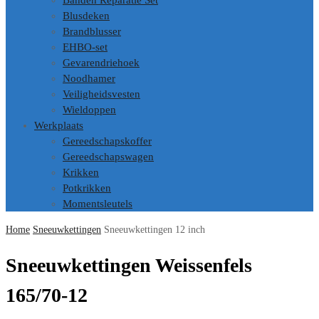
Banden Reparatie Set
Blusdeken
Brandblusser
EHBO-set
Gevarendriehoek
Noodhamer
Veiligheidsvesten
Wieldoppen
Werkplaats
Gereedschapskoffer
Gereedschapswagen
Krikken
Potkrikken
Momentsleutels
Home
Sneeuwkettingen
Sneeuwkettingen 12 inch
Sneeuwkettingen Weissenfels
165/70-12