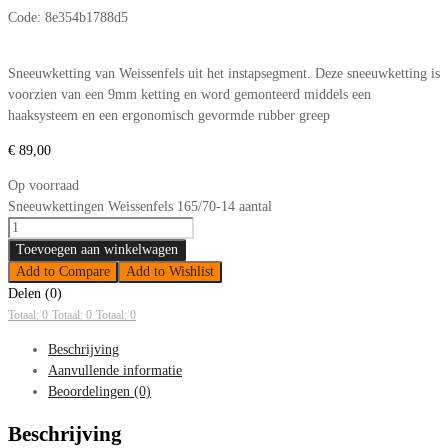
Code:
8e354b1788d5
Sneeuwketting van Weissenfels uit het instapsegment. Deze sneeuwketting is
voorzien van een 9mm ketting en word gemonteerd middels een
haaksysteem en een ergonomisch gevormde rubber greep
€
89,00
Op voorraad
Sneeuwkettingen Weissenfels 165/70-14 aantal
Toevoegen aan winkelwagen
Add to Compare
Add to Wishlist
Delen (0)
Totaal: 0
Totaal: 0
Totaal: 0
Beschrijving
Aanvullende informatie
Beoordelingen (0)
Beschrijving