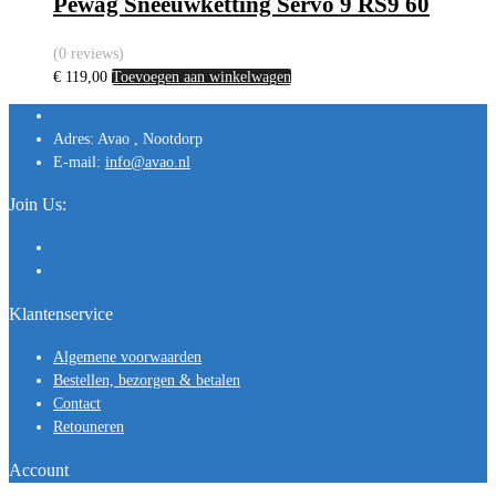
Pewag Sneeuwketting Servo 9 RS9 60
(0 reviews)
€
119,00
Toevoegen aan winkelwagen
Adres:
Avao , Nootdorp
E-mail:
info@avao.nl
Join Us:
Klantenservice
Algemene voorwaarden
Bestellen, bezorgen & betalen
Contact
Retouneren
Account