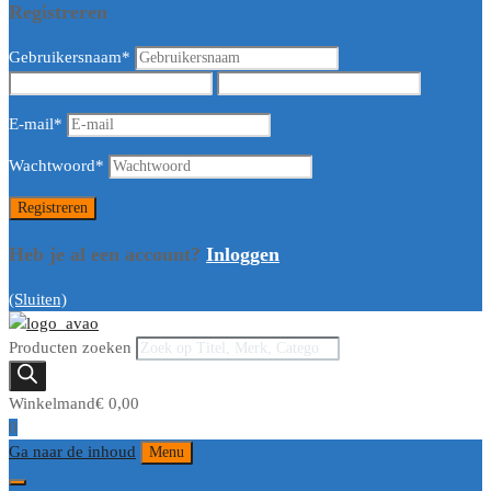
Registreren
Gebruikersnaam
*
E-mail
*
Wachtwoord
*
Heb je al een account?
Inloggen
(Sluiten)
Producten zoeken
Winkelmand
€
0,00
0
Ga naar de inhoud
Menu