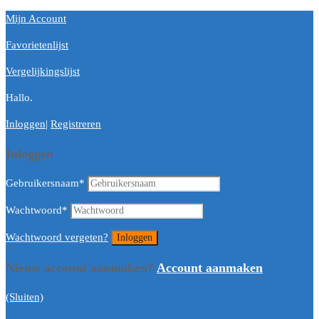
Mijn Account
Favorietenlijst
Vergelijkingslijst
Hallo.
Inloggen
|
Registreren
Inloggen
Gebruikersnaam
*
Wachtwoord
*
Wachtwoord vergeten?
Nieuw account aanmaken?
Account aanmaken
(Sluiten)