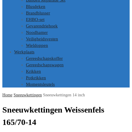
Banden Reparatie Set
Blusdeken
Brandblusser
EHBO-set
Gevarendriehoek
Noodhamer
Veiligheidsvesten
Wieldoppen
Werkplaats
Gereedschapskoffer
Gereedschapswagen
Krikken
Potkrikken
Momentsleutels
Home
Sneeuwkettingen
Sneeuwkettingen 14 inch
Sneeuwkettingen Weissenfels
165/70-14