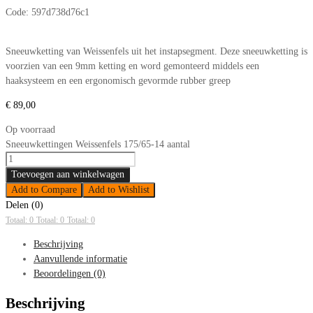
Code:
597d738d76c1
Sneeuwketting van Weissenfels uit het instapsegment. Deze sneeuwketting is
voorzien van een 9mm ketting en word gemonteerd middels een
haaksysteem en een ergonomisch gevormde rubber greep
€
89,00
Op voorraad
Sneeuwkettingen Weissenfels 175/65-14 aantal
Toevoegen aan winkelwagen
Add to Compare
Add to Wishlist
Delen (0)
Totaal: 0
Totaal: 0
Totaal: 0
Beschrijving
Aanvullende informatie
Beoordelingen (0)
Beschrijving