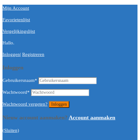
Mijn Account
Favorietenlijst
Vergelijkingslijst
Hallo.
Inloggen
|
Registreren
Inloggen
Gebruikersnaam
*
Wachtwoord
*
Wachtwoord vergeten?
Nieuw account aanmaken?
Account aanmaken
(Sluiten)