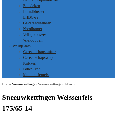
Banden Reparatie Set
Blusdeken
Brandblusser
EHBO-set
Gevarendriehoek
Noodhamer
Veiligheidsvesten
Wieldoppen
Werkplaats
Gereedschapskoffer
Gereedschapswagen
Krikken
Potkrikken
Momentsleutels
Home
Sneeuwkettingen
Sneeuwkettingen 14 inch
Sneeuwkettingen Weissenfels
175/65-14