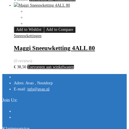
Add to Wishlist
Add to Compare
Sneeuwkettingen
Maggi Sneeuwketting 4ALL 80
(0 reviews)
€
38,50
Toevoegen aan winkelwagen
Adres:
Avao , Nootdorp
E-mail:
info@avao.nl
Join Us:
Klantenservice