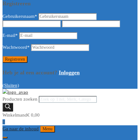
Registreren
Gebruikersnaam
*
E-mail
*
Wachtwoord
*
Heb je al een account?
Inloggen
(Sluiten)
Producten zoeken
Winkelmand
€
0,00
0
Ga naar de inhoud
Menu