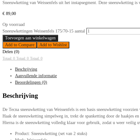
Sneeuwketting van Weissenfels uit het instapsegment. Deze sneeuwketting i
€
89,00
Op voorraad
Sneeuwkettingen Weissenfels 175/70-15 aantal
Toevoegen aan winkelwagen
Add to Compare
Add to Wishlist
Delen (0)
Totaal: 0
Totaal: 0
Totaal: 0
Beschrijving
Aanvullende informatie
Beoordelingen (0)
Beschrijving
De Tecna sneeuwketting van Weissenfels is een basis sneeuwketting voorzie
Haak de sneeuwketting simpelweg in, trekt de spanketting door de haakjes en 
Hierna is de sneeuwketting volledig klaar voor gebruik, zodat u weer veilig u
Product: Sneeuwketting (set van 2 stuks)