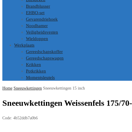
Brandblusser
EHBO-set
Gevarendriehoek
Noodhamer
Veiligheidsvesten
Wieldoppen
Werkplaats
Gereedschapskoffer
Gereedschapswagen
Krikken
Potkrikken
Momentsleutels
Home
Sneeuwkettingen
Sneeuwkettingen 15 inch
Sneeuwkettingen Weissenfels 175/70
Code:
4b52ddb7a0b6