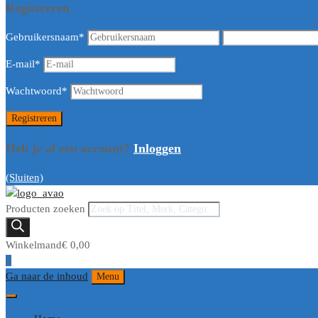
Registreren
Gebruikersnaam
*
E-mail
*
Wachtwoord
*
Heb je al een account?
Inloggen
(Sluiten)
Producten zoeken
Winkelmand
€
0,00
0
Ga naar de inhoud
Menu