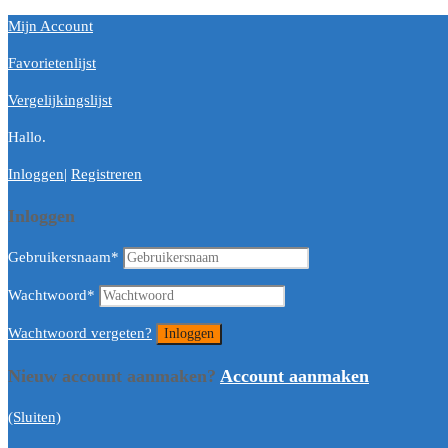
Mijn Account
Favorietenlijst
Vergelijkingslijst
Hallo.
Inloggen
|
Registreren
Inloggen
Gebruikersnaam
*
Wachtwoord
*
Wachtwoord vergeten?
Nieuw account aanmaken?
Account aanmaken
(Sluiten)