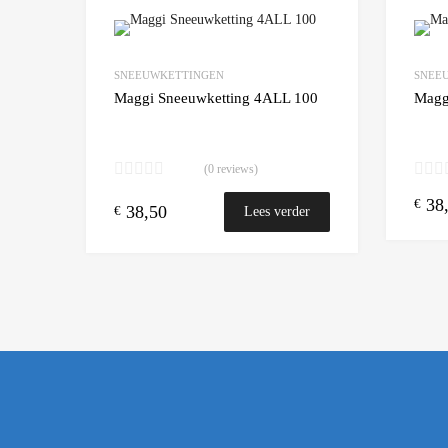
Add to Wishlist
SNEEUWKETTINGEN
SNEE
Add to
Maggi Sneeuwketting 4ALL 100
Magg
(0 reviews)
38
€
38,50
€
Lees verder