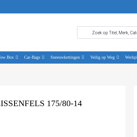
Tow Box
Car-Bags
Sneeuwkettingen
Veilig op Weg
Werkpl
SENFELS 175/80-14