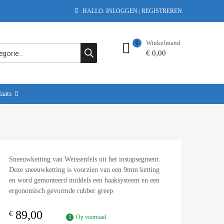
HALLO.
INLOGGEN
REGISTREREN
|
Winkelmand
0
€
0,00
aats
Sneeuwketting van Weissenfels uit het instapsegment.
Deze sneeuwketting is voorzien van een 9mm ketting
en word gemonteerd middels een haaksysteem en een
ergonomisch gevormde rubber greep
89,00
€
Op voorraad