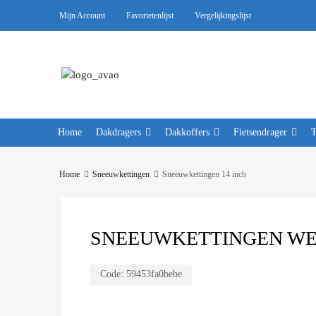
Mijn Account
Favorietenlijst
Vergelijkingslijst
Home
Dakdragers
Dakkoffers
Fietsendrager
Home
Sneeuwkettingen
Sneeuwkettingen 14 inch
SNEEUWKETTINGEN WEIS
Code:
59453fa0bebe