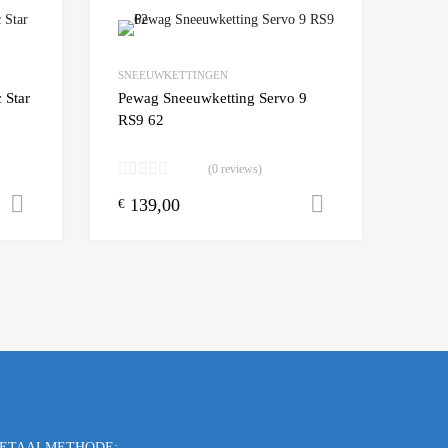
Add to Wishlist
Add to Wishlist
SNEEUWKETTINGEN
Add to Compare
Add t
 Star
Pewag Sneeuwketting Servo 9
RS9 62
(0 reviews)
139,00
Toevoegen aan winkelwagen
Toevoegen a
€
ETAALMETHODE: