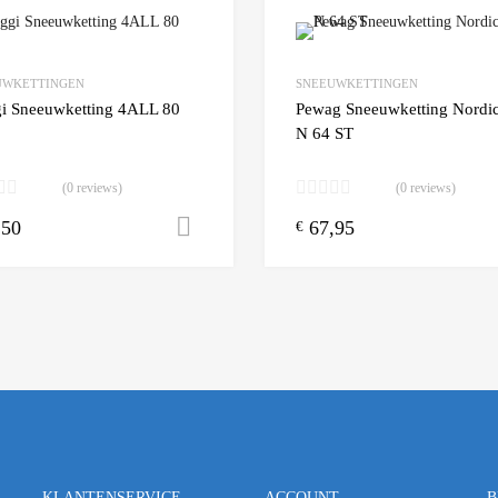
Add to Wishlist
UWKETTINGEN
SNEEUWKETTINGEN
 Compare
Add to Compare
i Sneeuwketting 4ALL 80
Pewag Sneeuwketting Nordic
N 64 ST
(0 reviews)
(0 reviews)
,50
67,95
Toevoegen aan winkelwagen
€
KLANTENSERVICE
ACCOUNT
B