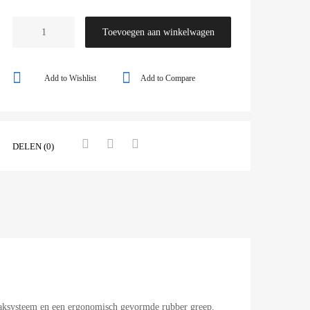
Toevoegen aan winkelwagen
Add to Wishlist
Add to Compare
DELEN (0)
aaksysteem en een ergonomisch gevormde rubber greep.