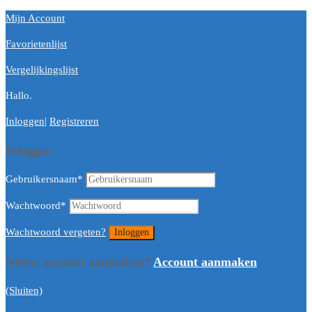
Mijn Account
Favorietenlijst
Vergelijkingslijst
Hallo.
Inloggen
|
Registreren
Inloggen
Gebruikersnaam
*
Wachtwoord
*
Wachtwoord vergeten?
Nieuw account aanmaken?
Account aanmaken
(Sluiten)