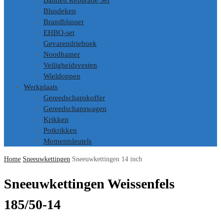
Banden Reparatie Set
Blusdeken
Brandblusser
EHBO-set
Gevarendriehoek
Noodhamer
Veiligheidsvesten
Wieldoppen
Werkplaats
Gereedschapskoffer
Gereedschapswagen
Krikken
Potkrikken
Momentsleutels
Home
Sneeuwkettingen
Sneeuwkettingen 14 inch
Sneeuwkettingen Weissenfels
185/50-14