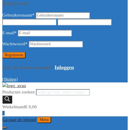
Registreren
Gebruikersnaam
*
E-mail
*
Wachtwoord
*
Heb je al een account?
Inloggen
(Sluiten)
Producten zoeken
Winkelmand
€
0,00
0
Ga naar de inhoud
Menu