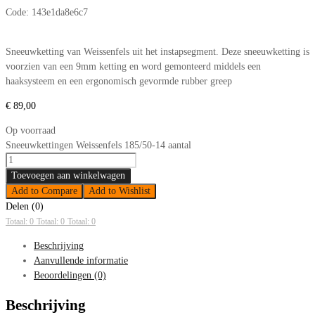
Code:
143e1da8e6c7
Sneeuwketting van Weissenfels uit het instapsegment. Deze sneeuwketting is
voorzien van een 9mm ketting en word gemonteerd middels een
haaksysteem en een ergonomisch gevormde rubber greep
€
89,00
Op voorraad
Sneeuwkettingen Weissenfels 185/50-14 aantal
Toevoegen aan winkelwagen
Add to Compare
Add to Wishlist
Delen (0)
Totaal: 0
Totaal: 0
Totaal: 0
Beschrijving
Aanvullende informatie
Beoordelingen (0)
Beschrijving