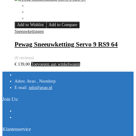
Add to Wishlist
Add to Compare
Sneeuwkettingen
Pewag Sneeuwketting Servo 9 RS9 64
(0 reviews)
€
139,00
Toevoegen aan winkelwagen
Adres:
Avao , Nootdorp
E-mail:
info@avao.nl
Join Us:
Klantenservice